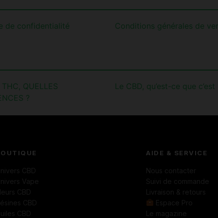
e de confidentialité
Conditions générales de ve
 THC, QUELLES
Le CBD, qu’est-ce que c’est 
ENCES ?
BOUTIQUE
AIDE & SERVICE
nivers CBD
Nous contacter
nivers Vape
Suivi de commande
leurs CBD
Livraison & retours
ésines CBD
Espace Pro
uiles CBD
Le magazine