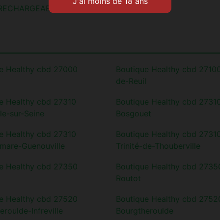
 RECHARGEABLES
(2)
e Healthy cbd 27000
Boutique Healthy cbd 27100
de-Reuil
e Healthy cbd 27310
Boutique Healthy cbd 2731
le-sur-Seine
Bosgouet
e Healthy cbd 27310
Boutique Healthy cbd 2731
mare-Guenouville
Trinité-de-Thouberville
e Healthy cbd 27350
Boutique Healthy cbd 2735
Routot
e Healthy cbd 27520
Boutique Healthy cbd 2752
eroulde-Infreville
Bourgtheroulde