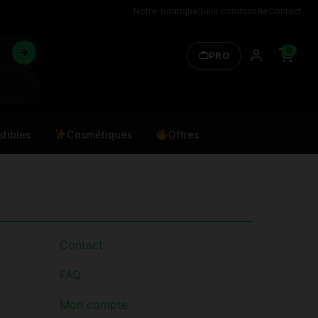
Notre boutique
Suivi commande
Contact
0
PRO
tibles
Cosmétiques
Offres
Contact
FAQ
Mon compte