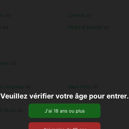
rs
Chichas
(0)
(1)
s
PIPES & BANGS
(0)
(0)
trés
(13)
s intégrées
Vape Pens
(0)
(0)
Veuillez vérifier votre âge pour entrer.
T PLUS
Boosters
(0)
(0)