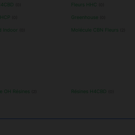
 H4CBD
Fleurs HHC
(0)
(0)
THCP
Greenhouse
(0)
(0)
d Indoor
Molécule CBN Fleurs
(0)
(2)
e OH Résines
Résines H4CBD
(2)
(0)