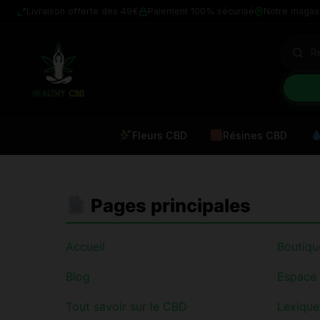
Livraison offerte dès 49€
Paiement 100% sécurisé
Notre magas
Fleurs CBD
Résines CBD
Pages principales
Accueil
Boutiqu
Blog
Espace
Tout savoir sur le CBD
Lexiqu