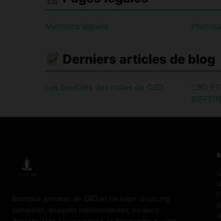
Mentions légales
Politiqu
Derniers articles de blog
Les bienfaits des huiles de CBD
CBD ET
DIFFÉR
U
U
F
Boutique premium de CBD et de vape. Sourcing
R
européen, analyses indépendantes, livraison
H