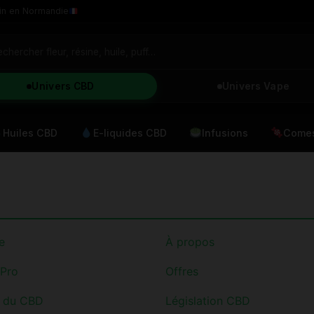
in en Normandie
Univers CBD
Univers Vape
Huiles CBD
E-liquides CBD
Infusions
Comes
e
À propos
 Pro
Offres
e du CBD
Législation CBD