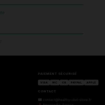
nte
?
PAIEMENT SÉCURISÉ
VISA
MC
CB
PAYPAL
APPLE
CONTACT
contact@healthy-cbd-store.fr
Normandie, France