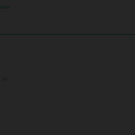
nder
e
(0)