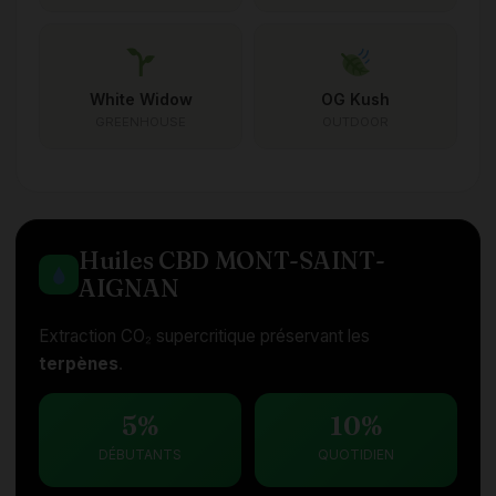
White Widow
OG Kush
GREENHOUSE
OUTDOOR
Huiles CBD MONT-SAINT-
AIGNAN
Extraction CO₂ supercritique préservant les
terpènes
.
5%
10%
DÉBUTANTS
QUOTIDIEN