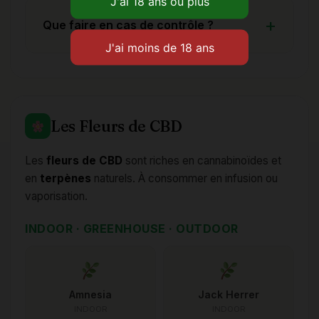
Que faire en cas de contrôle ?
Les Fleurs de CBD
Les
fleurs de CBD
sont riches en cannabinoïdes et
en
terpènes
naturels. À consommer en infusion ou
vaporisation.
INDOOR · GREENHOUSE · OUTDOOR
Amnesia
Jack Herrer
INDOOR
INDOOR