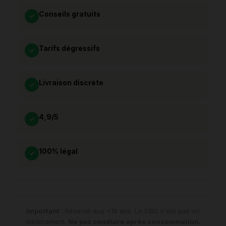
Conseils gratuits
✓
Tarifs dégressifs
✓
Livraison discrète
✓
4,9/5
✓
100% légal
✓
Important :
Réservé aux +18 ans. Le CBD n'est pas un
médicament.
Ne pas conduire après consommation.