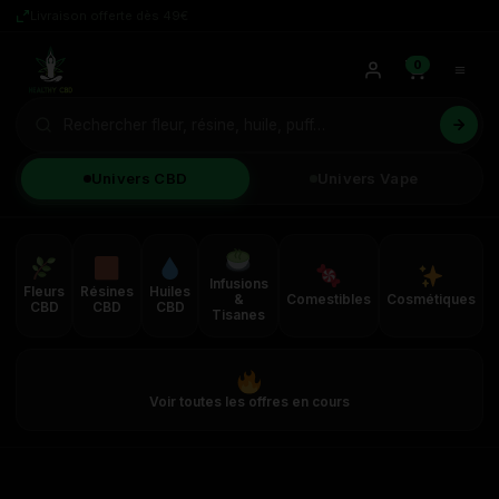
Livraison offerte dès 49€
0
Univers CBD
Univers Vape
Infusions
Fleurs
Résines
Huiles
&
Comestibles
Cosmétiques
CBD
CBD
CBD
Tisanes
Voir toutes les offres en cours