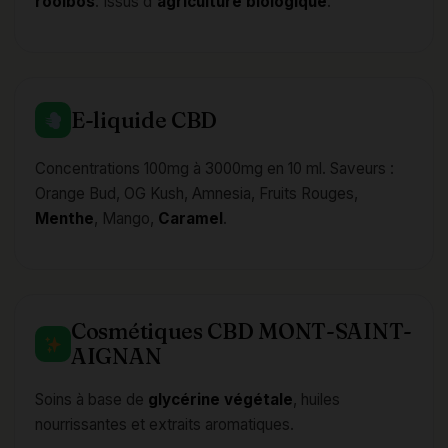
rooibos
. Issus d'
agriculture biologique
.
E-liquide CBD
Concentrations 100mg à 3000mg en 10 ml. Saveurs :
Orange Bud, OG Kush, Amnesia, Fruits Rouges,
Menthe
, Mango,
Caramel
.
Cosmétiques CBD MONT-SAINT-
AIGNAN
Soins à base de
glycérine
végétale
, huiles
nourrissantes et extraits aromatiques.