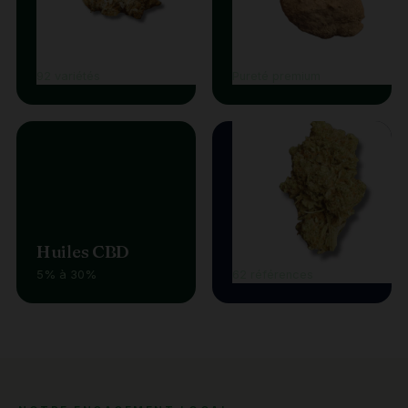
Fleurs CBD
Résines
92 variétés
Pureté premium
Huiles CBD
Vape
5% à 30%
62 références