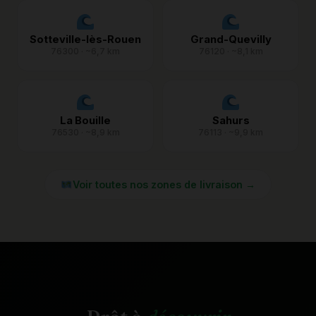
Sotteville-lès-Rouen
Grand-Quevilly
76300 · ~6,7 km
76120 · ~8,1 km
La Bouille
Sahurs
76530 · ~8,9 km
76113 · ~9,9 km
Voir toutes nos zones de livraison →