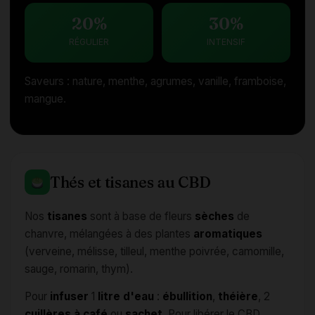
20%
30%
RÉGULIER
INTENSIF
Saveurs : nature, menthe, agrumes, vanille, framboise,
mangue.
Thés et tisanes au CBD
Nos
tisanes
sont à base de fleurs
sèches
de
chanvre, mélangées à des plantes
aromatiques
(verveine, mélisse, tilleul, menthe poivrée, camomille,
sauge, romarin, thym).
Pour
infuser
1
litre d'eau
:
ébullition
,
théière
, 2
cuillères à café
ou
sachet
. Pour libérer le CBD,