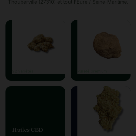
Thouberville (27310) et tout l'Eure / Seine-Maritime.
Fleurs CBD
Résines
92 variétés
Pureté premium
Huiles CBD
Vape