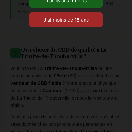
Europe. Réservé aux personnes majeures (+18
ans).
Où acheter du CBD de qualité à La
Trinité-de-Thouberville ?
Vous habitez
La Trinité-de-Thouberville
ou une
commune voisine de l'
Eure
(27) et vous cherchez un
vendeur de CBD fiable
? Notre boutique physique
est implantée à
Caumont
(27310), à proximité directe
de La Trinité-de-Thouberville, et nous livrons toute la
région.
Tous nos produits sont issus de cultures responsables,
sélectionnés chez nos producteurs partenaires en
France, Italie, Suisse et Pays-Bas.
Chaque lot est