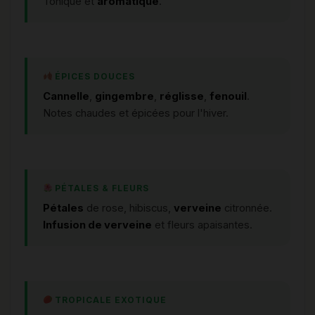
Tonique et
aromatique
.
ÉPICES DOUCES
Cannelle
,
gingembre
,
réglisse
,
fenouil
.
Notes chaudes et épicées pour l'hiver.
PÉTALES & FLEURS
Pétales
de rose, hibiscus,
verveine
citronnée.
Infusion de verveine
et fleurs apaisantes.
TROPICALE EXOTIQUE