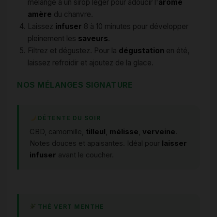
mélangé à un sirop léger pour adoucir l'
arôme
amère
du chanvre.
Laissez
infuser
8 à 10 minutes pour développer
pleinement les
saveurs
.
Filtrez et dégustez. Pour la
dégustation
en été,
laissez refroidir et ajoutez de la glace.
NOS MÉLANGES SIGNATURE
DÉTENTE DU SOIR
CBD, camomille,
tilleul
,
mélisse
,
verveine
.
Notes douces et apaisantes. Idéal pour
laisser
infuser
avant le coucher.
THÉ VERT MENTHE