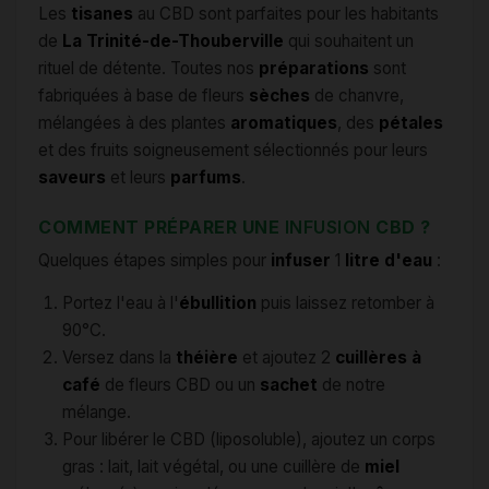
Les
tisanes
au CBD sont parfaites pour les habitants
de
La Trinité-de-Thouberville
qui souhaitent un
rituel de détente. Toutes nos
préparations
sont
fabriquées à base de fleurs
sèches
de chanvre,
mélangées à des plantes
aromatiques
, des
pétales
et des fruits soigneusement sélectionnés pour leurs
saveurs
et leurs
parfums
.
COMMENT PRÉPARER UNE
INFUSION
CBD ?
Quelques étapes simples pour
infuser
1
litre d'eau
:
Portez l'eau à l'
ébullition
puis laissez retomber à
90°C.
Versez dans la
théière
et ajoutez 2
cuillères à
café
de fleurs CBD ou un
sachet
de notre
mélange.
Pour libérer le CBD (liposoluble), ajoutez un corps
gras : lait, lait végétal, ou une cuillère de
miel