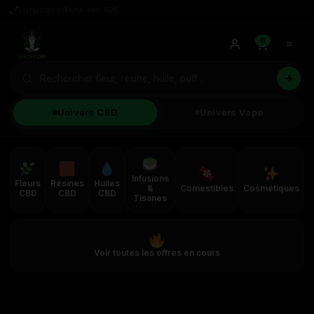
Livraison offerte dès 49€
0
Univers CBD
Univers Vape
Infusions
Fleurs
Résines
Huiles
&
Comestibles
Cosmétiques
CBD
CBD
CBD
Tisanes
Voir toutes les offres en cours