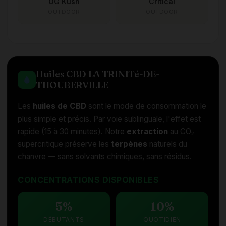
OG Kush
Critical
OUTDOOR
OUTDOOR
Huiles CBD LA TRINITé-DE-
THOUBERVILLE
Les
huiles de CBD
sont le mode de consommation le
plus simple et précis. Par voie sublinguale, l'effet est
rapide (15 à 30 minutes). Notre
extraction
au CO₂
supercritique préserve les
terpènes
naturels du
chanvre — sans solvants chimiques, sans résidus.
CONCENTRATIONS DISPONIBLES
5%
10%
DÉBUTANTS
QUOTIDIEN