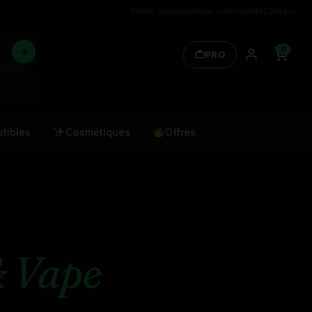
Notre boutique
Suivi commande
Contact
0
PRO
tibles
Cosmétiques
Offres
 Vape