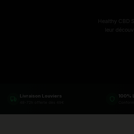
Healthy CBD St
leur découv
Livraison Louviers
100% 
48-72h offerte dès 49€
Conforme