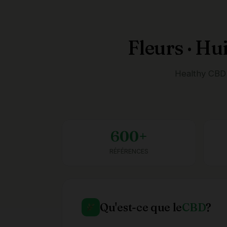
Fleurs · Hu
Healthy CBD 
600+
RÉFÉRENCES
Qu'est-ce que le
CBD
?