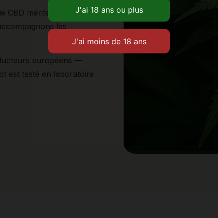
e CBD mérite d'être traité
 accompagnons les
oducteurs européens —
t est testé en laboratoire