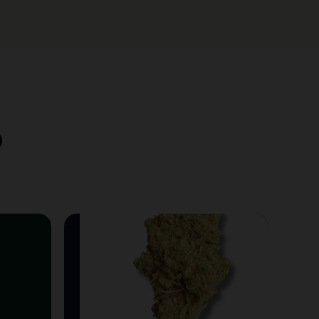
D
Vape