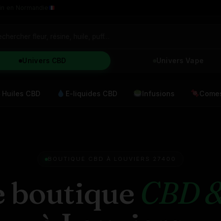
in en Normandie
Univers CBD
Univers Vape
Huiles CBD
E-liquides CBD
Infusions
Comes
BOUTIQUE CBD À LOUVIERS 27400
e boutique
CBD &