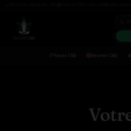
Livraison offerte dès 49€
Paiement 100% sécurisé
Notre magas
Fleurs CBD
Résines CBD
Votr