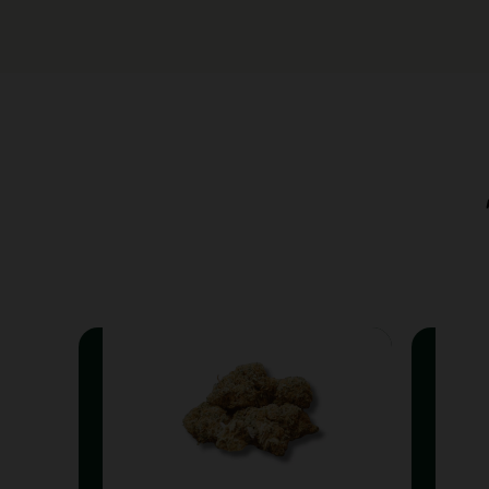
Fleurs CBD
Résin