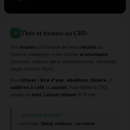
Thés et tisanes au CBD
Nos
tisanes
sont à base de fleurs
sèches
de
chanvre, mélangées à des plantes
aromatiques
(verveine, mélisse, tilleul, menthe poivrée, camomille,
sauge, romarin, thym).
Pour
infuser
1
litre d'eau
:
ébullition
,
théière
, 2
cuillères à café
ou
sachet
. Pour libérer le CBD,
ajoutez du
miel
.
Laisser infuser
8-10 min.
DÉTENTE DU SOIR
Camomille,
tilleul
,
mélisse
,
verveine
.