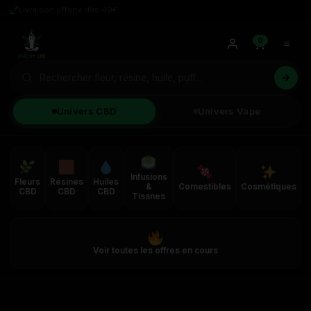
Livraison offerte dès 49€
0
Univers CBD
Univers Vape
Infusions
Fleurs
Résines
Huiles
&
Comestibles
Cosmétiques
CBD
CBD
CBD
Tisanes
Voir toutes les offres en cours