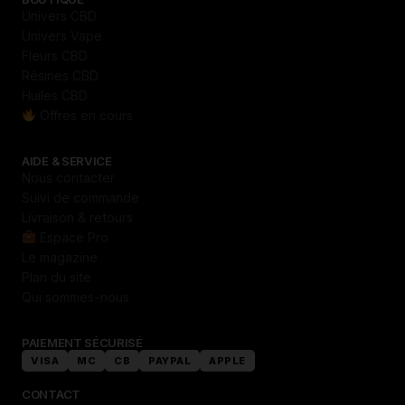
Univers CBD
Univers Vape
Fleurs CBD
Résines CBD
Huiles CBD
Offres en cours
AIDE & SERVICE
Nous contacter
Suivi de commande
Livraison & retours
Espace Pro
Le magazine
Plan du site
Qui sommes-nous
PAIEMENT SÉCURISÉ
VISA
MC
CB
PAYPAL
APPLE
CONTACT