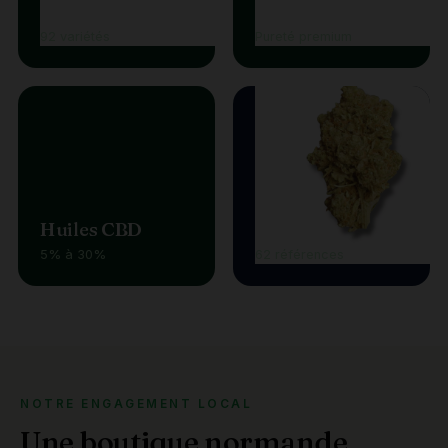
Fleurs CBD
Résines
92 variétés
Pureté premium
Huiles CBD
Vape
5% à 30%
62 références
NOTRE ENGAGEMENT LOCAL
Une boutique normande