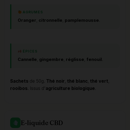
AGRUMES
Oranger
,
citronnelle
,
pamplemousse
.
ÉPICES
Cannelle
,
gingembre
,
réglisse
,
fenouil
.
Sachets
de 50g.
Thé noir
,
thé blanc
,
thé vert
,
rooibos
. Issus d'
agriculture biologique
.
E-liquide CBD