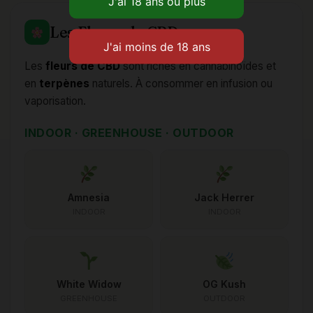
Les Fleurs de CBD
Les
fleurs de CBD
sont riches en cannabinoïdes et
en
terpènes
naturels. À consommer en infusion ou
vaporisation.
INDOOR · GREENHOUSE · OUTDOOR
Amnesia
Jack Herrer
INDOOR
INDOOR
White Widow
OG Kush
GREENHOUSE
OUTDOOR