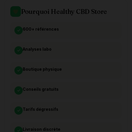
Pourquoi Healthy CBD Store
600+ références
✓
Analyses labo
✓
Boutique physique
✓
Conseils gratuits
✓
Tarifs dégressifs
✓
Livraison discrète
✓