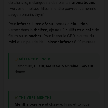
de chanvre, mélangées à des plantes
aromatiques
(verveine, mélisse, tilleul, menthe poivrée, camomille,
sauge, romarin, thym).
Pour
infuser
1
litre d'eau
: portez à
ébullition
,
versez dans la
théière
, ajoutez 2
cuillères à café
de
fleurs ou un
sachet
. Pour libérer le CBD, ajoutez du
miel
et un peu de lait.
Laisser infuser
8-10 minutes.
DÉTENTE DU SOIR
Camomille,
tilleul
,
mélisse
,
verveine
.
Saveur
douce.
THÉ VERT MENTHE
Menthe poivrée
et chanvre. Frais et tonique.