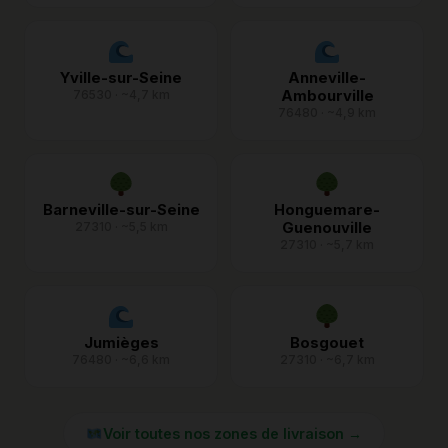
Yville-sur-Seine
Anneville-
Ambourville
76530 · ~4,7 km
76480 · ~4,9 km
Barneville-sur-Seine
Honguemare-
Guenouville
27310 · ~5,5 km
27310 · ~5,7 km
Jumièges
Bosgouet
76480 · ~6,6 km
27310 · ~6,7 km
Voir toutes nos zones de livraison →