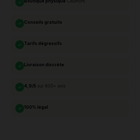
Boutique physique
Caumont
✓
Conseils gratuits
✓
Tarifs dégressifs
✓
Livraison discrète
✓
4,9/5
sur 800+ avis
✓
100% légal
✓