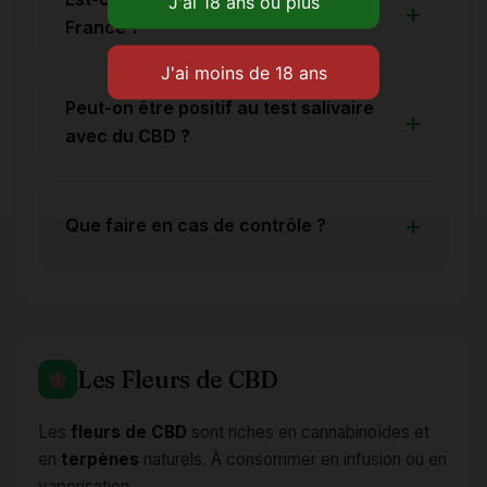
France ?
Peut-on être positif au test salivaire
avec du CBD ?
Que faire en cas de contrôle ?
Les Fleurs de CBD
Les
fleurs de CBD
sont riches en cannabinoïdes et
en
terpènes
naturels. À consommer en infusion ou en
vaporisation.