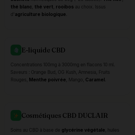
thé blanc
,
thé vert
,
rooibos
au choix. Issus
d'
agriculture biologique
.
E-liquide CBD
Concentrations 100mg à 3000mg en flacons 10 ml.
Saveurs : Orange Bud, OG Kush, Amnesia, Fruits
Rouges,
Menthe poivrée
, Mango,
Caramel
.
Cosmétiques CBD DUCLAIR
Soins au CBD à base de
glycérine
végétale
, huiles