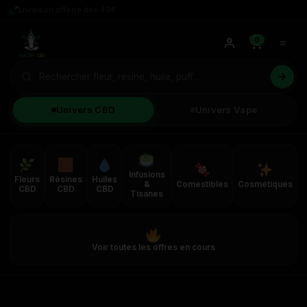
Livraison offerte dès 49€
0
Univers CBD
Univers Vape
Infusions
Fleurs
Résines
Huiles
&
Comestibles
Cosmétiques
CBD
CBD
CBD
Tisanes
Voir toutes les offres en cours