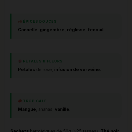
ÉPICES DOUCES
Cannelle
,
gingembre
,
réglisse
,
fenouil
.
PÉTALES & FLEURS
Pétales
de rose,
infusion de verveine
.
TROPICALE
Mangue
, ananas,
vanille
.
Sachets
hermétiques de 50g (~25 tasses).
Thé noir
,