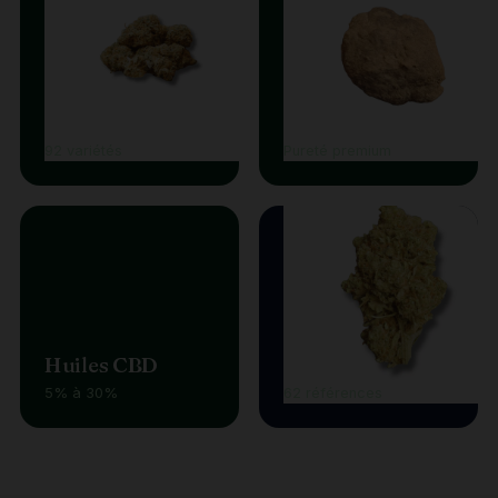
Fleurs CBD
Résines
92 variétés
Pureté premium
Huiles CBD
Vape
5% à 30%
62 références