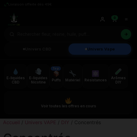
Livraison offerte dès 49€
0
Univers CBD
Univers Vape
Top
E-liquides
E-liquides
Arômes
Puffs
Matériel
Résistances
CBD
Nicotine
DIY
Voir toutes les offres en cours
Accueil
/
Univers VAPE
/
DIY
/ Concentrés