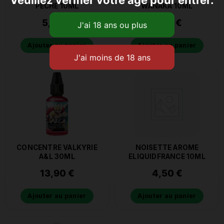
PÊCHE 10ML
WANAKA 10ML
5,20
€
5,20
€
Ajouter au panier
Ajouter au panier
CONCENTRE VALKYRIE
NOISETTE AROME
A&L 30ML
ELIQUIDFRANCE 10ML
13,90
€
4,50
€
Ajouter au panier
Ajouter au panier