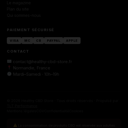
Le magazine
Plan du site
Qui sommes-nous
PAIEMENT SÉCURISÉ
VISA
MC
CB
PAYPAL
APPLE
CONTACT
contact@healthy-cbd-store.fr
Normandie, France
Mardi–Samedi · 10h–19h
© 2026 Healthy CBD Store · Tous droits réservés · Propulsé par
TLT Performance
Mentions légales
CGV
Confidentialité
Cookies
La consommation de produits CBD est réservée aux adultes