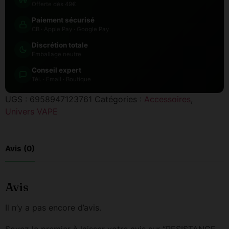
Offerte dès 49€
Paiement sécurisé
CB · Apple Pay · Google Pay
Discrétion totale
Emballage neutre
Conseil expert
Tél. · Email · Boutique
UGS :
6958947123761
Catégories :
Accessoires
,
Univers VAPE
Avis (0)
Avis
Il n’y a pas encore d’avis.
Soyez le premier à laisser votre avis sur “RESISTANCE