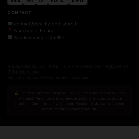
VISA
MC
CB
PAYPAL
APPLE
CONTACT
contact@healthy-cbd-store.fr
Normandie, France
Mardi–Samedi · 10h–19h
© 2026 Healthy CBD Store · Tous droits réservés · Propulsé par
TLT Performance
Mentions légales
CGV
Confidentialité
Cookies
La consommation de produits CBD est réservée aux adultes
(+18 ans). Tenir hors de portée des enfants. En cas de doute
médical, demandez l'avis d'un professionnel de santé. Ne pas
conduire après consommation.