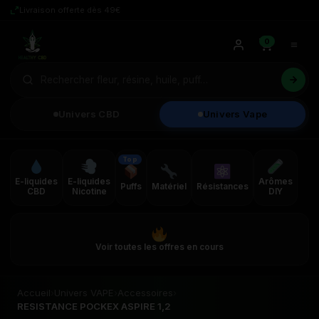
Livraison offerte dès 49€
0
Univers CBD
Univers Vape
Top
E-liquides
E-liquides
Arômes
Puffs
Matériel
Résistances
CBD
Nicotine
DIY
Voir toutes les offres en cours
Accueil
›
Univers VAPE
›
Accessoires
›
RESISTANCE POCKEX ASPIRE 1,2