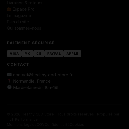
Livraison & retours
Espace Pro
Le magazine
Plan du site
Qui sommes-nous
PAIEMENT SÉCURISÉ
VISA
MC
CB
PAYPAL
APPLE
CONTACT
contact@healthy-cbd-store.fr
Normandie, France
Mardi–Samedi · 10h–19h
© 2026 Healthy CBD Store · Tous droits réservés · Propulsé par
TLT Performance
Mentions légales
CGV
Confidentialité
Cookies