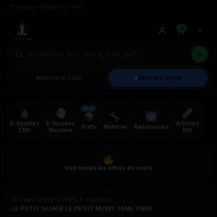
Livraison offerte dès 49€
0
Univers CBD
Univers Vape
Top
E-liquides
E-liquides
Arômes
Puffs
Matériel
Résistances
CBD
Nicotine
DIY
Voir toutes les offres en cours
Accueil
›
Univers VAPE
›
E-liquides
›
LE PETIT NUAGE LE PETIT MONT 10ML 11MG