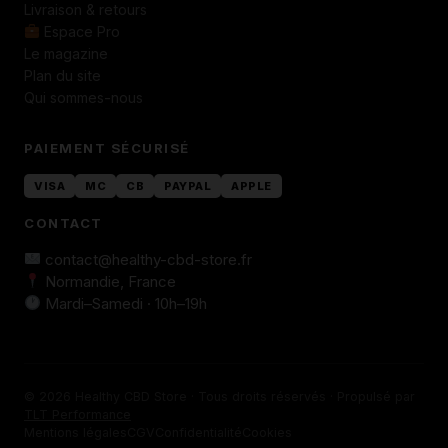
Livraison & retours
Espace Pro
Le magazine
Plan du site
Qui sommes-nous
PAIEMENT SÉCURISÉ
VISA
MC
CB
PAYPAL
APPLE
CONTACT
contact@healthy-cbd-store.fr
Normandie, France
Mardi–Samedi · 10h–19h
© 2026 Healthy CBD Store · Tous droits réservés · Propulsé par
TLT Performance
Mentions légales
CGV
Confidentialité
Cookies