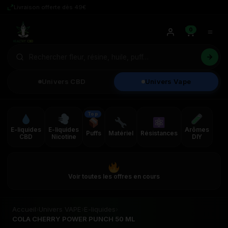
Livraison offerte dès 49€
0
Univers CBD
Univers Vape
Top
E-liquides
E-liquides
Arômes
Puffs
Matériel
Résistances
CBD
Nicotine
DIY
Voir toutes les offres en cours
Accueil
›
Univers VAPE
›
E-liquides
›
COLA CHERRY POWER PUNCH 50 ML