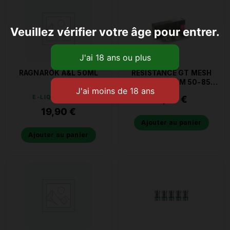
Veuillez vérifier votre âge pour entrer.
RAGNAROK A&L 50ML
RESISTANCE GT MESH
CORES 0.18 OHM 50-85W
VAPORESSO
E-LIQUIDE CBD
4,20
€
19,90
€
Ajouter au panier
Ajouter au panier