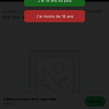
Accueil
/
Univers VAPE
/
E-liquides
/ CIRKUS CLASSIC
RY4 10ML 6MG
CIRKUS CLASSIC RY4 10ML 6MG
Ajouter
5,90
€