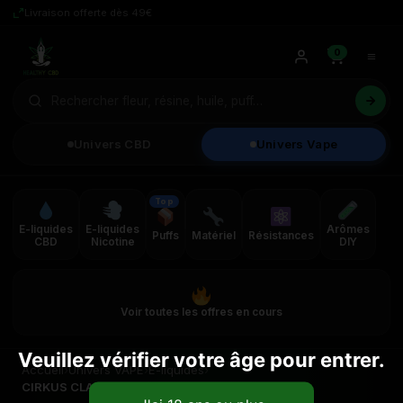
Livraison offerte dès 49€
0
Univers CBD
Univers Vape
Top
E-liquides
E-liquides
Arômes
Puffs
Matériel
Résistances
CBD
Nicotine
DIY
Voir toutes les offres en cours
Veuillez vérifier votre âge pour entrer.
Accueil
›
Univers VAPE
›
E-liquides
›
CIRKUS CLASSIC RY4 10ML 6MG