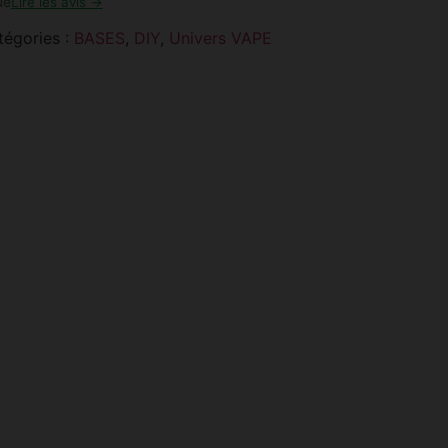
ue
Lire les avis →
tégories :
BASES
,
DIY
,
Univers VAPE