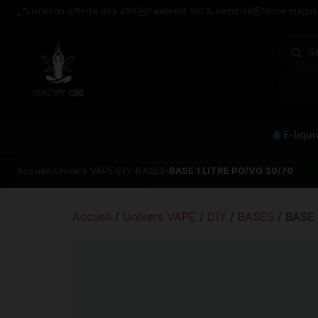
Livraison offerte dès 49€
Paiement 100% sécurisé
Notre magas
E-liqu
Accueil
›
Univers VAPE
›
DIY
›
BASES
›
BASE 1 LITRE PG/VG 30/70
Accueil
/
Univers VAPE
/
DIY
/
BASES
/ BASE 