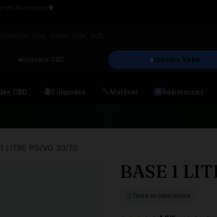
in en Normandie
Univers CBD
Univers Vape
ides CBD
E-liquides
Matériel
Résistances
1 LITRE PG/VG 30/70
BASE 1 LI
Testé en laboratoire