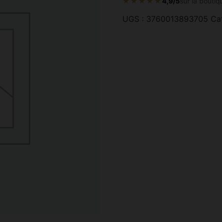
★★★★★
4,9/5
sur la boutiq
UGS :
3760013893705
Ca