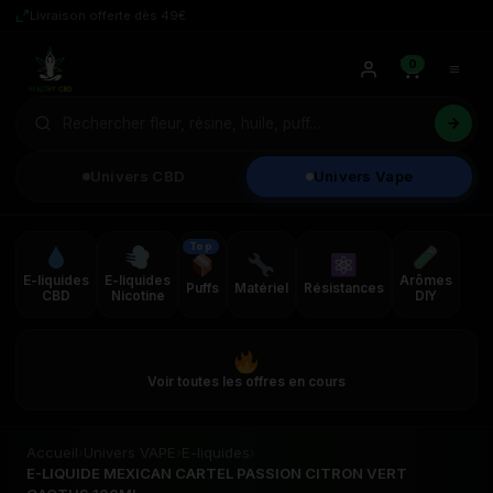
Livraison offerte dès 49€
0
Univers CBD
Univers Vape
Top
E-liquides
E-liquides
Arômes
Puffs
Matériel
Résistances
CBD
Nicotine
DIY
Voir toutes les offres en cours
Accueil
›
Univers VAPE
›
E-liquides
›
E-LIQUIDE MEXICAN CARTEL PASSION CITRON VERT