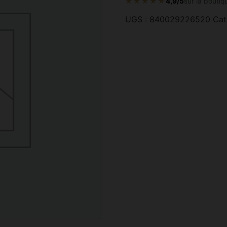
★★★★★
4,9/5
sur la boutiq
UGS :
840029226520
Cat