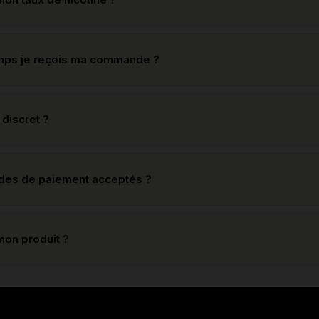
mps je reçois ma commande ?
 discret ?
odes de paiement acceptés ?
mon produit ?