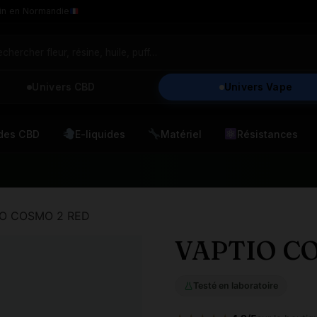
in en Normandie
Univers CBD
Univers Vape
ides CBD
E-liquides
Matériel
Résistances
IO COSMO 2 RED
VAPTIO C
Testé en laboratoire