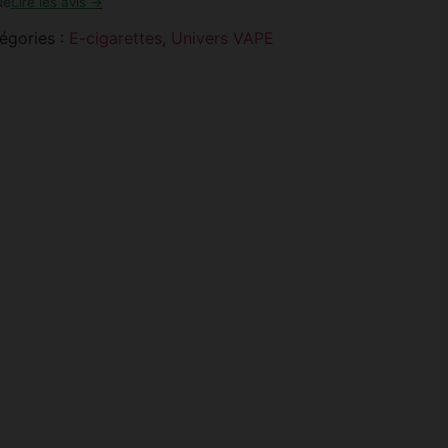
ue
Lire les avis →
égories :
E-cigarettes
,
Univers VAPE