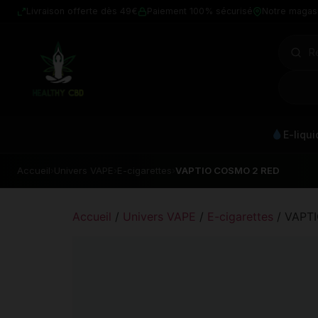
Livraison offerte dès 49€
Paiement 100% sécurisé
Notre magas
E-liqu
Accueil
›
Univers VAPE
›
E-cigarettes
›
VAPTIO COSMO 2 RED
Accueil
/
Univers VAPE
/
E-cigarettes
/ VAPT