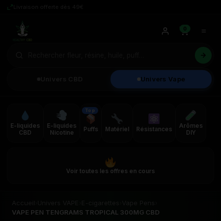
Livraison offerte dès 49€
0
Univers CBD
Univers Vape
Top
E-liquides
E-liquides
Arômes
Puffs
Matériel
Résistances
CBD
Nicotine
DIY
Voir toutes les offres en cours
Accueil
›
Univers VAPE
›
E-cigarettes
›
Vape Pens
›
VAPE PEN TENGRAMS TROPICAL 300MG CBD