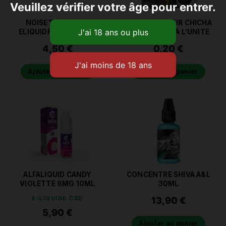
Veuillez vérifier votre âge pour entrer.
NOISETTE AROME
CHARBON POUR CHICHA
ELIQUIDFRANCE 10ML
FRESH COCO A L’UNITE
4,50
€
0,20
€
Ajouter au panier
Ajouter au panier
ALFALIQUID CANDY
CONCENTRE SHIVA A&L
VIOLETTE 6MG 10ML
30ML
E-LIQUIDE CBD
13,90
€
5,90
€
Ajouter au panier