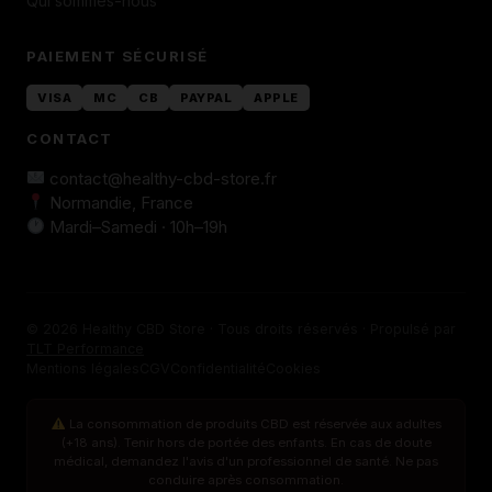
Qui sommes-nous
PAIEMENT SÉCURISÉ
VISA
MC
CB
PAYPAL
APPLE
CONTACT
contact@healthy-cbd-store.fr
Normandie, France
Mardi–Samedi · 10h–19h
© 2026 Healthy CBD Store · Tous droits réservés · Propulsé par
TLT Performance
Mentions légales
CGV
Confidentialité
Cookies
La consommation de produits CBD est réservée aux adultes
(+18 ans). Tenir hors de portée des enfants. En cas de doute
médical, demandez l'avis d'un professionnel de santé. Ne pas
conduire après consommation.