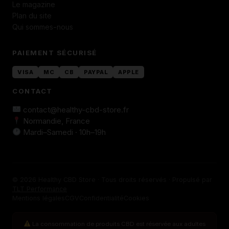
Le magazine
Plan du site
Qui sommes-nous
PAIEMENT SÉCURISÉ
VISA
MC
CB
PAYPAL
APPLE
CONTACT
contact@healthy-cbd-store.fr
Normandie, France
Mardi–Samedi · 10h–19h
© 2026 Healthy CBD Store · Tous droits réservés · Propulsé par
TLT Performance
Mentions légales
CGV
Confidentialité
Cookies
La consommation de produits CBD est réservée aux adultes