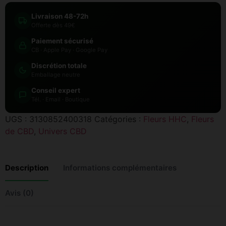
Livraison 48-72h
Offerte dès 49€
Paiement sécurisé
CB · Apple Pay · Google Pay
Discrétion totale
Emballage neutre
Conseil expert
Tél. · Email · Boutique
UGS :
3130852400318
Catégories :
Fleurs HHC
,
Fleurs
de CBD
,
Univers CBD
Description
Informations complémentaires
Avis (0)