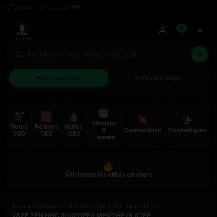
Livraison offerte dès 49€
0
Univers CBD
Univers Vape
Infusions
Fleurs
Résines
Huiles
&
Comestibles
Cosmétiques
CBD
CBD
CBD
Tisanes
Voir toutes les offres en cours
Accueil
›
Univers CBD
›
Fleurs de CBD
›
Fleurs HHC
›
VAPE PEN HHC 800PUFFS MENTHE GLACEE