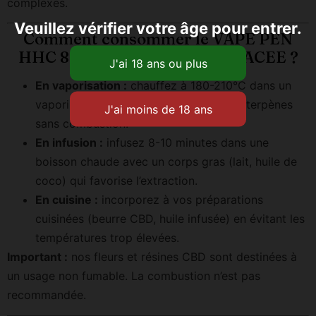
complexes.
Veuillez vérifier votre âge pour entrer.
Comment consommer le VAPE PEN
HHC 800PUFFS MENTHE GLACEE ?
En vaporisation :
chauffez à 180-210°C dans un
vaporisateur de qualité pour libérer les terpènes
sans combustion.
En infusion :
infusez 8-10 minutes dans une
boisson chaude avec un corps gras (lait, huile de
coco) qui favorise l’extraction.
En cuisine :
incorporez à vos préparations
cuisinées (beurre CBD, huile infusée) en évitant les
températures trop élevées.
Important :
nos fleurs et résines CBD sont destinées à
un usage non fumable. La combustion n’est pas
recommandée.