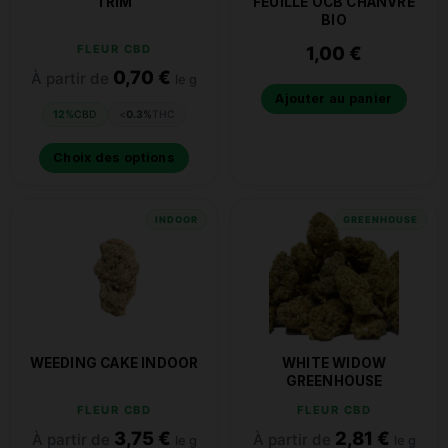
TRIM
FEUILLE OCB CHANVRE
BIO
FLEUR CBD
1,00
€
0,70
€
À partir de
le g
Ajouter au panier
12%
CBD
<
0.3%
THC
Choix des options
INDOOR
GREENHOUSE
WEEDING CAKE INDOOR
WHITE WIDOW
GREENHOUSE
FLEUR CBD
FLEUR CBD
3,75
€
2,81
€
À partir de
À partir de
le g
le g