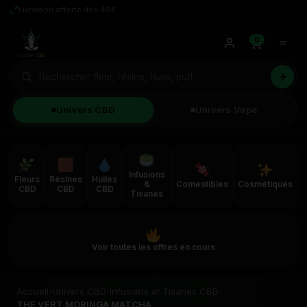
Livraison offerte dès 49€
0
Univers CBD
Univers Vape
Infusions
Fleurs
Résines
Huiles
&
Comestibles
Cosmétiques
CBD
CBD
CBD
Tisanes
Voir toutes les offres en cours
Accueil
›
Univers CBD
›
Infusions et Tisanes CBD
›
THE VERT MORINGA MATCHA