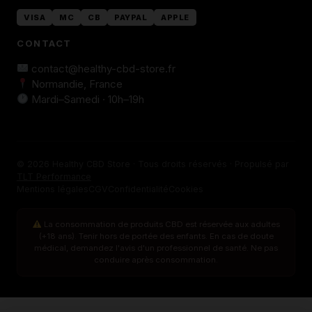
VISA
MC
CB
PAYPAL
APPLE
CONTACT
contact@healthy-cbd-store.fr
Normandie, France
Mardi–Samedi · 10h–19h
© 2026 Healthy CBD Store · Tous droits réservés · Propulsé par
TLT Performance
Mentions légales
CGV
Confidentialité
Cookies
La consommation de produits CBD est réservée aux adultes
(+18 ans). Tenir hors de portée des enfants. En cas de doute
médical, demandez l'avis d'un professionnel de santé. Ne pas
conduire après consommation.