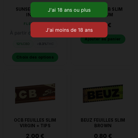
SUNSET SHERBET
FEUILLE OCB SLIM
INDOOR
PREMIUM
FLEUR CBD
1,00
€
3,75
€
À partir de
le g
Ajouter au panier
12%
CBD
<
0.3%
THC
Choix des options
OCB FEUILLES SLIM
BEUZ FEUILLES SLIM
VIRGIN + TIPS
BROWN
2,00
€
0,80
€