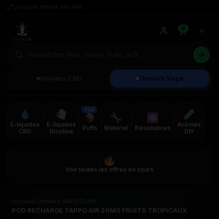
Livraison offerte dès 49€
0
Univers CBD
Univers Vape
Top
E-liquides
E-liquides
Arômes
Puffs
Matériel
Résistances
CBD
Nicotine
DIY
Voir toutes les offres en cours
Accueil
›
Univers VAPE
›
Puffs
›
POD RECHARGE TAPPO AIR 20MG FRUITS TROPICAUX