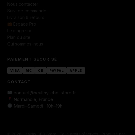
Nous contacter
Suivi de commande
Livraison & retours
Espace Pro
Le magazine
Plan du site
Qui sommes-nous
PAIEMENT SÉCURISÉ
VISA
MC
CB
PAYPAL
APPLE
CONTACT
contact@healthy-cbd-store.fr
Normandie, France
Mardi–Samedi · 10h–19h
© 2026 Healthy CBD Store · Tous droits réservés · Propulsé par