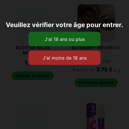
Veuillez vérifier votre âge pour entrer.
BOOSTER SEL DE
BLUEBERRY INDOOR 5%
NICOTINE
CBD
1,50
€
E-LIQUIDE CBD
3,75
€
À partir de
le g
Ajouter au panier
Choix des options