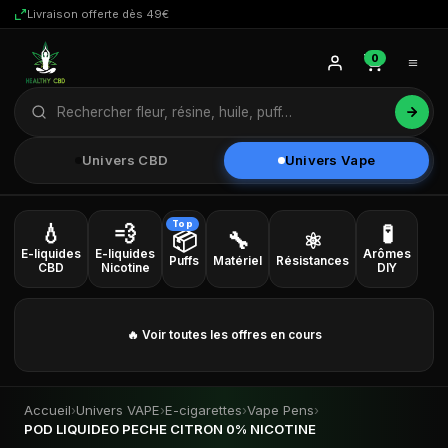
Livraison offerte dès 49€
0
Univers CBD
Univers Vape
Top
💧
💨
🧪
📦
🔧
⚛
E-liquides
E-liquides
Arômes
Puffs
Matériel
Résistances
CBD
Nicotine
DIY
🔥 Voir toutes les offres en cours
Veuillez vérifier votre âge pour entrer.
Accueil
›
Univers VAPE
›
E-cigarettes
›
Vape Pens
›
POD LIQUIDEO PECHE CITRON 0% NICOTINE