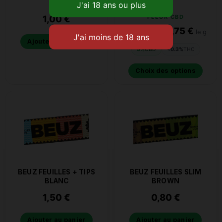
BIO
1,00
€
FLEUR CBD
3,75
€
À partir de
le g
Ajouter au panier
5%
CBD
<
0.3%
THC
Choix des options
BEUZ FEUILLES + TIPS
BEUZ FEUILLES SLIM
BLANC
BROWN
1,50
€
0,80
€
Ajouter au panier
Ajouter au panier