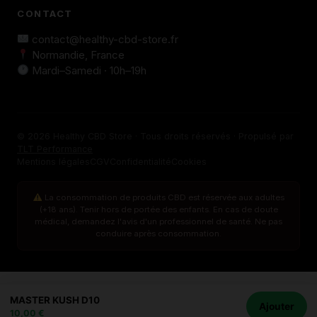
CONTACT
contact@healthy-cbd-store.fr
Normandie, France
Mardi–Samedi · 10h–19h
© 2026 Healthy CBD Store · Tous droits réservés · Propulsé par
TLT Performance
Mentions légales
CGV
Confidentialité
Cookies
La consommation de produits CBD est réservée aux adultes
(+18 ans). Tenir hors de portée des enfants. En cas de doute
médical, demandez l'avis d'un professionnel de santé. Ne pas
conduire après consommation.
MASTER KUSH D10
Ajouter
10,00
€