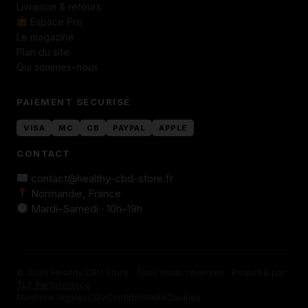
Livraison & retours
Espace Pro
Le magazine
Plan du site
Qui sommes-nous
PAIEMENT SÉCURISÉ
VISA
MC
CB
PAYPAL
APPLE
CONTACT
contact@healthy-cbd-store.fr
Normandie, France
Mardi–Samedi · 10h–19h
© 2026 Healthy CBD Store · Tous droits réservés · Propulsé par
TLT Performance
Mentions légales
CGV
Confidentialité
Cookies