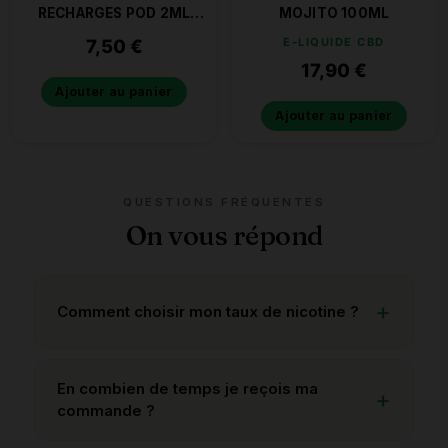
RECHARGES POD 2ML
MOJITO 100ML
0.9% DE NICOTINE
7,50
€
E-LIQUIDE CBD
MENTHE FRAICHE
17,90
€
Ajouter au panier
Ajouter au panier
QUESTIONS FRÉQUENTES
On vous répond
Comment choisir mon taux de nicotine ?
En combien de temps je reçois ma
commande ?