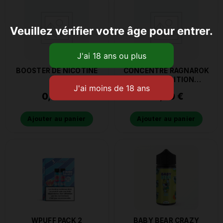
Veuillez vérifier votre âge pour entrer.
BOOSTER DE NICOTINE
CONCENTRÉ RAGNAROK
SWEET EDITION
ULTIMATE A&L 30ML
0,90
€
13,90
€
Ajouter au panier
Ajouter au panier
WPUFF PACK 2
BABY BEAR CRAZY