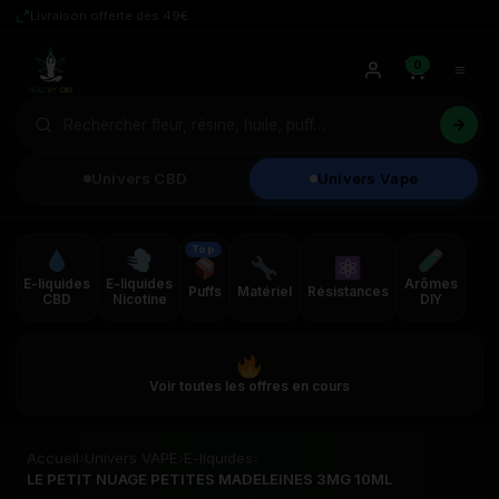
Livraison offerte dès 49€
0
Univers CBD
Univers Vape
Top
E-liquides
E-liquides
Arômes
Puffs
Matériel
Résistances
CBD
Nicotine
DIY
Voir toutes les offres en cours
Accueil
›
Univers VAPE
›
E-liquides
›
LE PETIT NUAGE PETITES MADELEINES 3MG 10ML