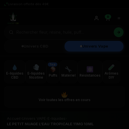
Livraison offerte dès 49€
0
Univers CBD
Univers Vape
Top
E-liquides
E-liquides
Arômes
Puffs
Matériel
Résistances
CBD
Nicotine
DIY
Voir toutes les offres en cours
Accueil
›
Univers VAPE
›
E-liquides
›
LE PETIT NUAGE L'EAU TROPICALE 11MG 10ML