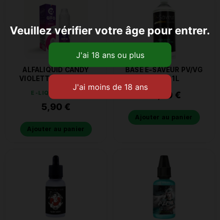
Veuillez vérifier votre âge pour entrer.
ALFALIQUID CANDY
BASE E-SAVEUR PV/VG
VIOLETTE 6MG 10ML
50/50 1L
E-LIQUIDE CBD
14,90
€
5,90
€
Ajouter au panier
Ajouter au panier