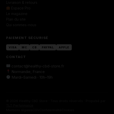
Livraison & retours
Espace Pro
Le magazine
Plan du site
Qui sommes-nous
PAIEMENT SÉCURISÉ
VISA
MC
CB
PAYPAL
APPLE
CONTACT
contact@healthy-cbd-store.fr
Normandie, France
Mardi–Samedi · 10h–19h
© 2026 Healthy CBD Store · Tous droits réservés · Propulsé par
TLT Performance
Mentions légales
CGV
Confidentialité
Cookies