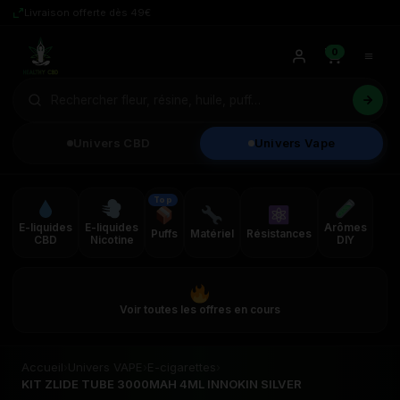
Livraison offerte dès 49€
0
Univers CBD
Univers Vape
Top
E-liquides
E-liquides
Arômes
Puffs
Matériel
Résistances
CBD
Nicotine
DIY
Voir toutes les offres en cours
Accueil
›
Univers VAPE
›
E-cigarettes
›
KIT ZLIDE TUBE 3000MAH 4ML INNOKIN SILVER