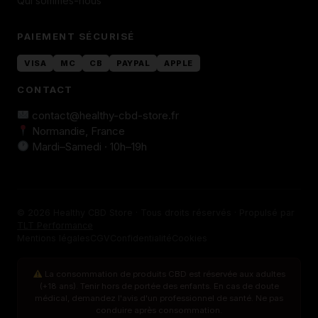
Qui sommes-nous
PAIEMENT SÉCURISÉ
VISA
MC
CB
PAYPAL
APPLE
CONTACT
contact@healthy-cbd-store.fr
Normandie, France
Mardi–Samedi · 10h–19h
© 2026 Healthy CBD Store · Tous droits réservés · Propulsé par
TLT Performance
Mentions légales
CGV
Confidentialité
Cookies
La consommation de produits CBD est réservée aux adultes
(+18 ans). Tenir hors de portée des enfants. En cas de doute
médical, demandez l'avis d'un professionnel de santé. Ne pas
conduire après consommation.