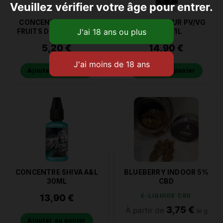
Veuillez vérifier votre âge pour entrer.
CONCENTRE SOLANA
BASE E-SAVEUR PV/VG
FRUITS DES BOIS 10ML
50/50 1L
5,20
€
14,90
€
Ajouter au panier
Ajouter au panier
CONCENTRE SHIVA A&L
BLUEBERRY INDOOR 5%
30ML
CBD
13,90
€
E-LIQUIDE CBD
3,75
€
À partir de
le g
Ajouter au panier