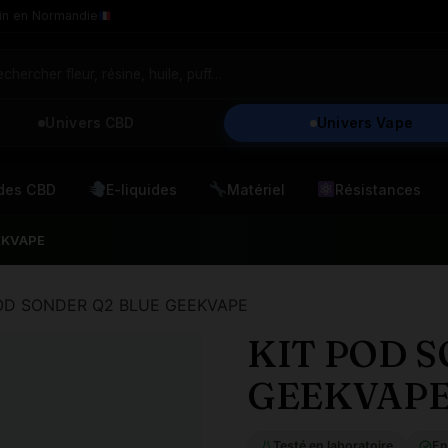
in en Normandie
Univers CBD
Univers Vape
ides CBD
E-liquides
Matériel
Résistances
EKVAPE
POD SONDER Q2 BLUE GEEKVAPE
KIT POD 
GEEKVAP
Testé en laboratoire
En