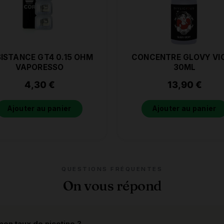
SISTANCE GT4 0.15 OHM
CONCENTRE GLOVY VI
VAPORESSO
30ML
4,30
€
13,90
€
Ajouter au panier
Ajouter au panier
QUESTIONS FRÉQUENTES
On vous répond
on taux de nicotine ?