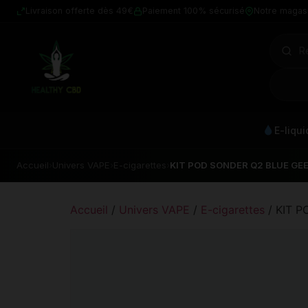
Livraison offerte dès 49€
Paiement 100% sécurisé
Notre magas
E-liqu
Accueil
›
Univers VAPE
›
E-cigarettes
›
KIT POD SONDER Q2 BLUE GE
Accueil
/
Univers VAPE
/
E-cigarettes
/ KIT 