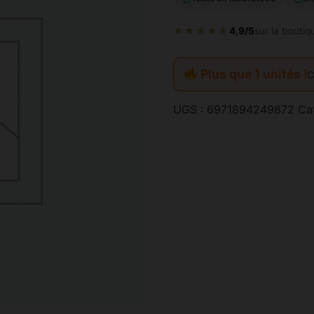
★★★★★
4,9/5
sur la boutiq
Plus que 1 unités !
C
UGS :
6971894249872
Ca