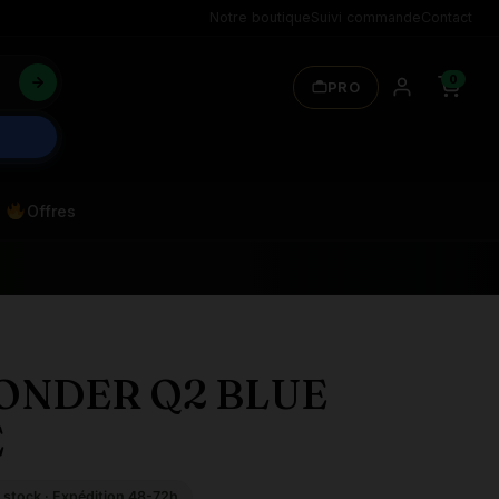
Notre boutique
Suivi commande
Contact
0
PRO
Offres
SONDER Q2 BLUE
E
 stock · Expédition 48-72h