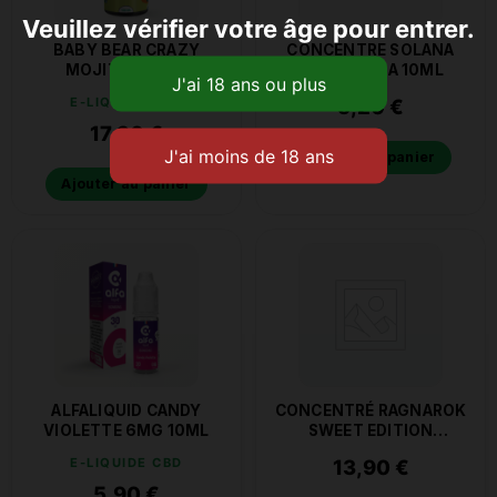
Veuillez vérifier votre âge pour entrer.
BABY BEAR CRAZY
CONCENTRE SOLANA
MOJITO 100ML
GUANABANA 10ML
E-LIQUIDE CBD
5,20
€
17,90
€
Ajouter au panier
Ajouter au panier
ALFALIQUID CANDY
CONCENTRÉ RAGNAROK
VIOLETTE 6MG 10ML
SWEET EDITION
ULTIMATE A&L 30ML
E-LIQUIDE CBD
13,90
€
5,90
€