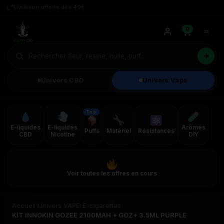
Livraison offerte dès 49€
0
Univers CBD
Univers Vape
Top
E-liquides
E-liquides
Arômes
Puffs
Matériel
Résistances
CBD
Nicotine
DIY
Voir toutes les offres en cours
Accueil
›
Univers VAPE
›
E-cigarettes
›
KIT INNOKIN GOZEE 2100MAH + GOZ+ 3.5ML PURPLE