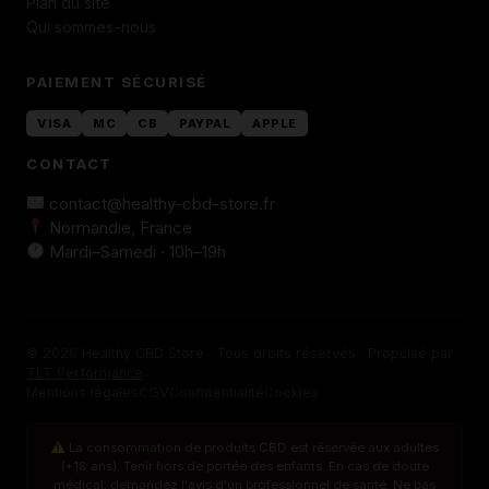
Plan du site
Qui sommes-nous
PAIEMENT SÉCURISÉ
VISA
MC
CB
PAYPAL
APPLE
CONTACT
contact@healthy-cbd-store.fr
Normandie, France
Mardi–Samedi · 10h–19h
© 2026 Healthy CBD Store · Tous droits réservés · Propulsé par
TLT Performance
Mentions légales
CGV
Confidentialité
Cookies
La consommation de produits CBD est réservée aux adultes
(+18 ans). Tenir hors de portée des enfants. En cas de doute
médical, demandez l'avis d'un professionnel de santé. Ne pas