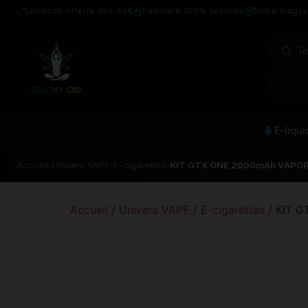
Livraison offerte dès 49€
Paiement 100% sécurisé
Notre magas
E-liqu
Accueil
›
Univers VAPE
›
E-cigarettes
›
KIT GTX ONE 2000mAh VAPO
Accueil
/
Univers VAPE
/
E-cigarettes
/ KIT 