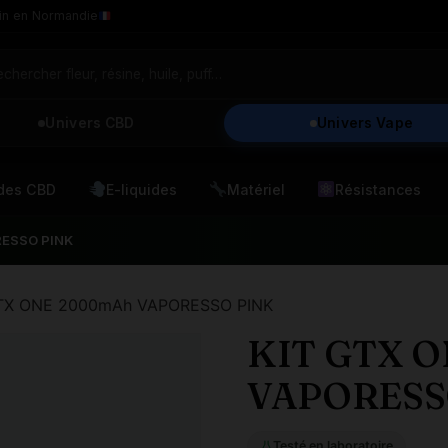
in en Normandie
Univers CBD
Univers Vape
ides CBD
E-liquides
Matériel
Résistances
RESSO PINK
GTX ONE 2000mAh VAPORESSO PINK
KIT GTX 
VAPORESS
Testé en laboratoire