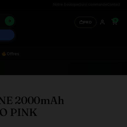
Notre boutique
Suivi commande
Contact
0
PRO
Offres
ONE 2000mAh
O PINK