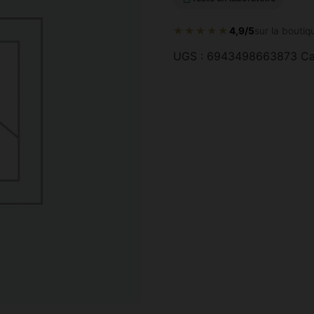
★★★★★
4,9/5
sur la boutiq
UGS :
6943498663873
Ca