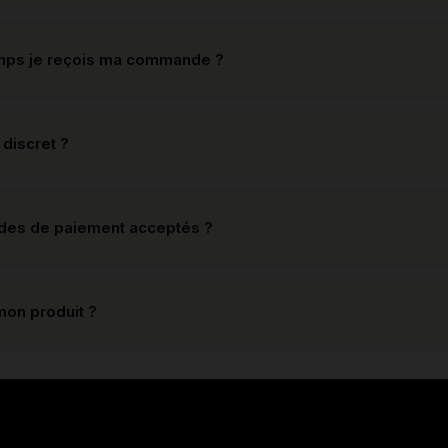
mps je reçois ma commande ?
 discret ?
odes de paiement acceptés ?
mon produit ?