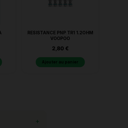
A
RESISTANCE PNP TR1 1.2OHM
VOOPOO
2,80
€
Ajouter au panier