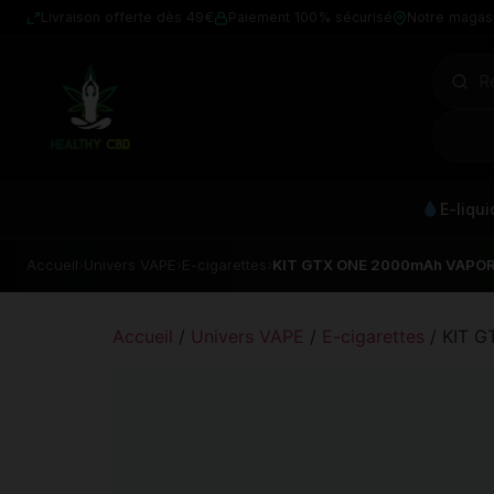
Livraison offerte dès 49€
Paiement 100% sécurisé
Notre magas
E-liqu
Accueil
›
Univers VAPE
›
E-cigarettes
›
KIT GTX ONE 2000mAh VAPO
Accueil
/
Univers VAPE
/
E-cigarettes
/ KIT 