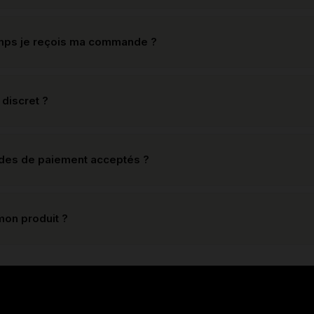
mps je reçois ma commande ?
 discret ?
odes de paiement acceptés ?
mon produit ?