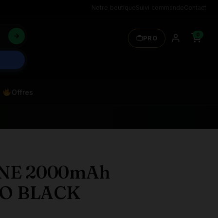
Notre boutique
Suivi commande
Contact
0
PRO
Offres
ONE 2000mAh
O BLACK