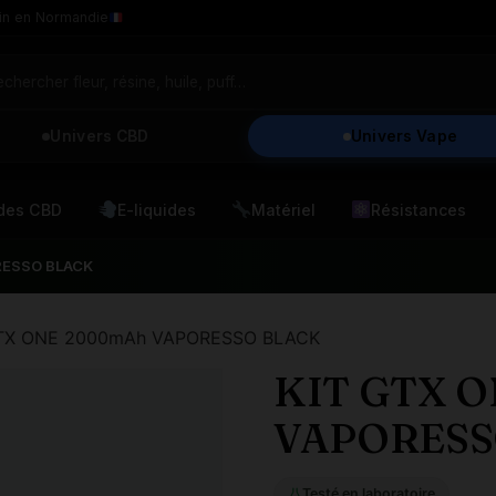
in en Normandie
Univers CBD
Univers Vape
ides CBD
E-liquides
Matériel
Résistances
RESSO BLACK
GTX ONE 2000mAh VAPORESSO BLACK
KIT GTX 
VAPORESS
Testé en laboratoire