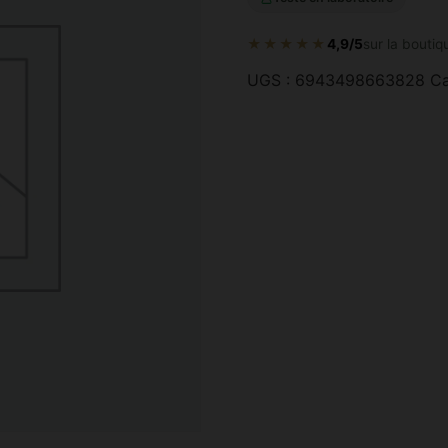
★★★★★
4,9/5
sur la boutiq
UGS :
6943498663828
Ca