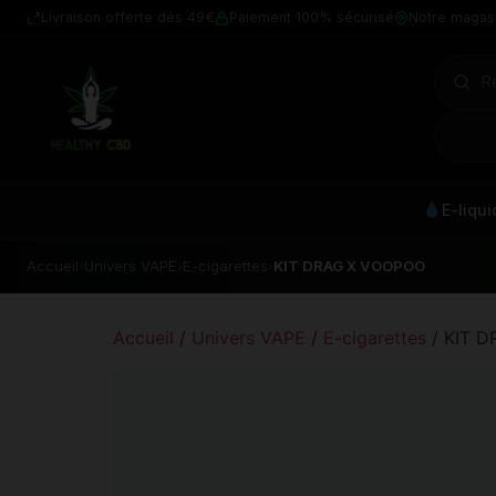
Livraison offerte dès 49€
Paiement 100% sécurisé
Notre magas
E-liqu
Accueil
›
Univers VAPE
›
E-cigarettes
›
KIT DRAG X VOOPOO
Accueil
/
Univers VAPE
/
E-cigarettes
/ KIT 