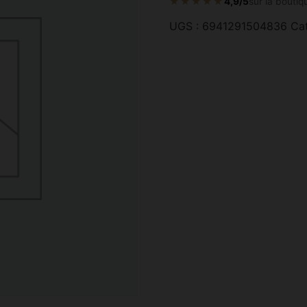
★★★★★
4,9/5
sur la boutiq
UGS :
6941291504836
Ca