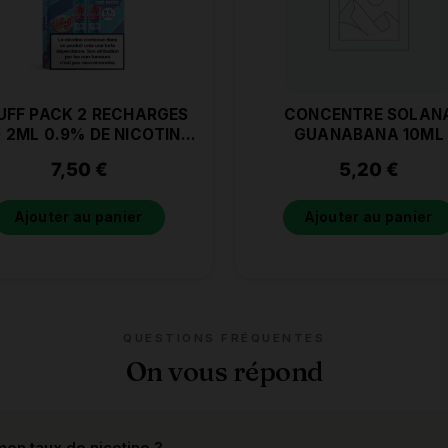
FF PACK 2 RECHARGES
CONCENTRE SOLAN
 2ML 0.9% DE NICOTINE
GUANABANA 10ML
MENTHE FRAICHE
7,50
€
5,20
€
Ajouter au panier
Ajouter au panier
QUESTIONS FRÉQUENTES
On vous répond
on taux de nicotine ?