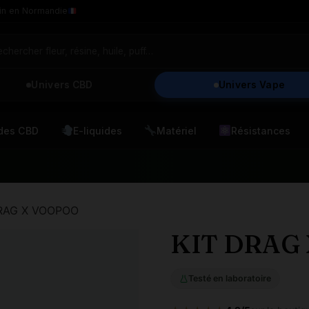
in en Normandie
Univers CBD
Univers Vape
ides CBD
E-liquides
Matériel
Résistances
DRAG X VOOPOO
KIT DRAG
Testé en laboratoire