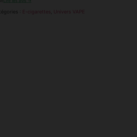
ue
Lire les avis →
tégories :
E-cigarettes
,
Univers VAPE