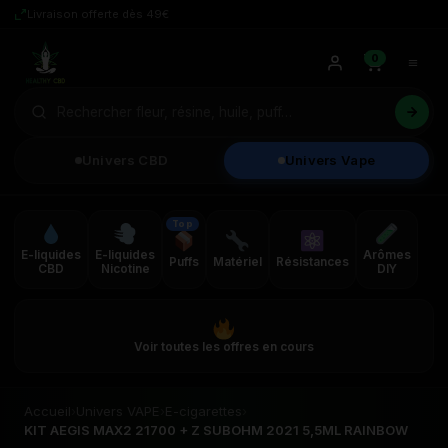
Livraison offerte dès 49€
0
Univers CBD
Univers Vape
Top
E-liquides
E-liquides
Arômes
Puffs
Matériel
Résistances
CBD
Nicotine
DIY
Voir toutes les offres en cours
Accueil
›
Univers VAPE
›
E-cigarettes
›
KIT AEGIS MAX2 21700 + Z SUBOHM 2021 5,5ML RAINBOW