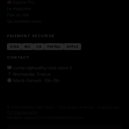
Espace Pro
Le magazine
Plan du site
Qui sommes-nous
PAIEMENT SÉCURISÉ
VISA
MC
CB
PAYPAL
APPLE
CONTACT
contact@healthy-cbd-store.fr
Normandie, France
Mardi–Samedi · 10h–19h
© 2026 Healthy CBD Store · Tous droits réservés · Propulsé par
TLT Performance
Mentions légales
CGV
Confidentialité
Cookies