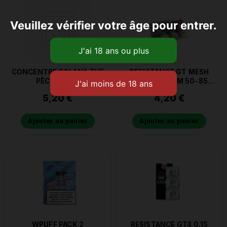
Veuillez vérifier votre âge pour entrer.
CONCENTRE SOLANA THE
RESISTANCE GT MESH
PÊCHE 10ML
CORES 0.18 OHM 50-85W
VAPORESSO
5,20
€
4,20
€
Ajouter au panier
Ajouter au panier
WPUFF PACK 2
RESISTANCE GT4 0.15