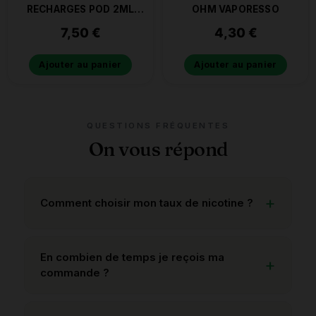
RECHARGES POD 2ML
OHM VAPORESSO
0.9% DE NICOTINE
7,50
€
4,30
€
MENTHE FRAICHE
Ajouter au panier
Ajouter au panier
QUESTIONS FRÉQUENTES
On vous répond
Comment choisir mon taux de nicotine ?
En combien de temps je reçois ma
commande ?