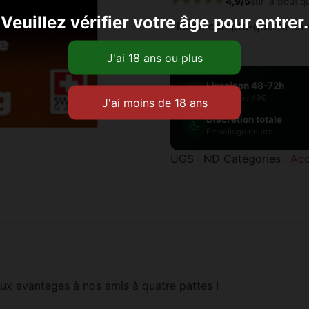
★★★★★
4,9/5
sur la boutiq
Veuillez vérifier votre âge pour entrer.
Flacon compte-goutte en v
Livraison 48-72h
Offerte dès 49€
Discrétion totale
Emballage neutre
UGS :
ND
Catégories :
Acc
ux avantages à nos amis à quatre pattes !