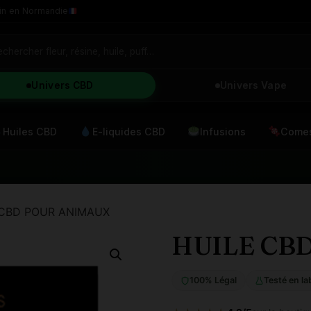
in en Normandie
Univers CBD
Univers Vape
Huiles CBD
E-liquides CBD
Infusions
Comes
 CBD POUR ANIMAUX
HUILE CB
100% Légal
Testé en la