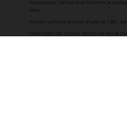
Vous pouvez l’utiliser pour favoriser le soul
taille.
Ajoutez quelques gouttes d’huile de CBD dans
Cette huile CBD à l’huile de foie de morue mul
Une vitalité accrue ou améliorée
Une fourrure saine
Un animal plus calme
Un appétit stimulé
Moins de douleur
Renforcement du système immunitaire
Renforcement du système nerveux
Soutien musculo-squelettique
Soutien du tractus gastro-intestinal
Soutien aux forces naturelles de guéris
Soutien au système homéostatique