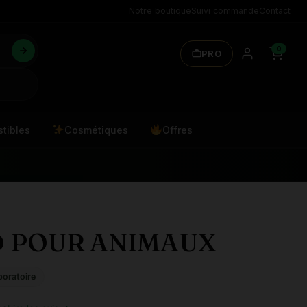
Notre boutique
Suivi commande
Contact
0
PRO
tibles
Cosmétiques
Offres
D POUR ANIMAUX
boratoire