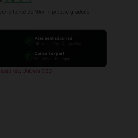
ue
Lire les avis →
erre teinté de 10ml + pipette graduée.
Paiement sécurisé
CB · Apple Pay · Google Pay
Conseil expert
Tél. · Email · Boutique
essoires
,
Univers CBD