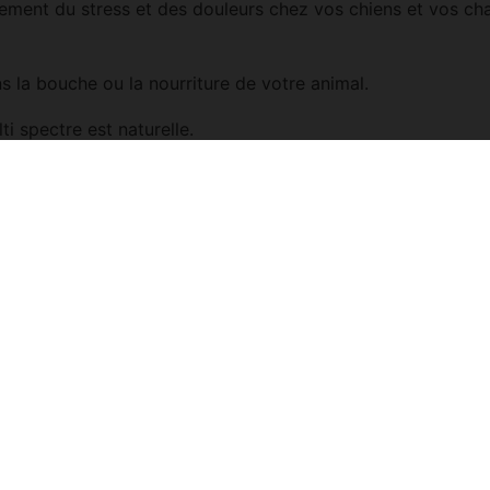
agement du stress et des douleurs chez vos chiens et vos ch
 la bouche ou la nourriture de votre animal.
ti spectre est naturelle.
on