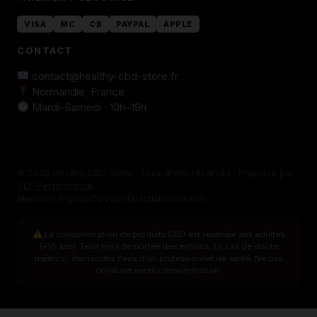
VISA
MC
CB
PAYPAL
APPLE
CONTACT
contact@healthy-cbd-store.fr
Normandie, France
Mardi–Samedi · 10h–19h
© 2026 Healthy CBD Store · Tous droits réservés · Propulsé par
TLT Performance
Mentions légales
CGV
Confidentialité
Cookies
La consommation de produits CBD est réservée aux adultes
(+18 ans). Tenir hors de portée des enfants. En cas de doute
médical, demandez l'avis d'un professionnel de santé. Ne pas
conduire après consommation.