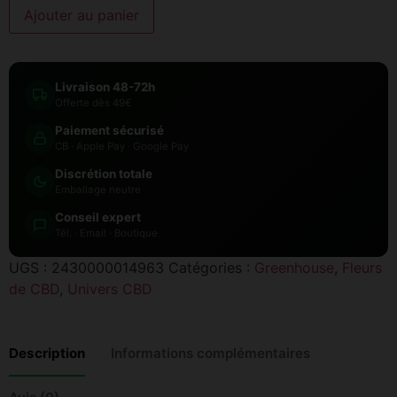
Ajouter au panier
Livraison 48-72h
Offerte dès 49€
Paiement sécurisé
CB · Apple Pay · Google Pay
Discrétion totale
Emballage neutre
Conseil expert
Tél. · Email · Boutique
UGS :
2430000014963
Catégories :
Greenhouse
,
Fleurs
de CBD
,
Univers CBD
Description
Informations complémentaires