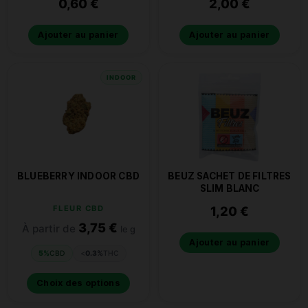
0,60
€
2,00
€
Ajouter au panier
Ajouter au panier
INDOOR
BLUEBERRY INDOOR CBD
BEUZ SACHET DE FILTRES
SLIM BLANC
FLEUR CBD
1,20
€
3,75
€
À partir de
le g
Ajouter au panier
5%
CBD
<
0.3%
THC
Choix des options