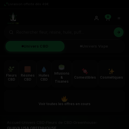
Livraison offerte dès 49€
0
Univers CBD
Univers Vape
Infusions
Fleurs
Résines
Huiles
&
Comestibles
Cosmétiques
CBD
CBD
CBD
Tisanes
Voir toutes les offres en cours
Accueil
›
Univers CBD
›
Fleurs de CBD
›
Greenhouse
›
GUAVA USA GREENHOUSE