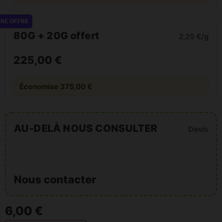
RE OFFRE
80G + 20G offert
2,25 €/g
225,00 €
Économise 375,00 €
AU-DELÀ NOUS CONSULTER
Devis
Nous contacter
6,00 €