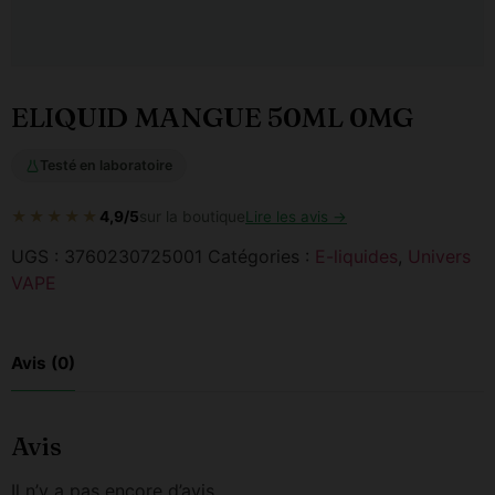
ELIQUID MANGUE 50ML 0MG
Testé en laboratoire
★★★★★
4,9/5
sur la boutique
Lire les avis →
UGS :
3760230725001
Catégories :
E-liquides
,
Univers
VAPE
Avis (0)
Avis
Il n’y a pas encore d’avis.