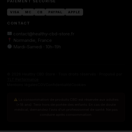
PAIEMENT SÉCURISÉ
VISA
MC
CB
PAYPAL
APPLE
CONTACT
contact@healthy-cbd-store.fr
Normandie, France
Mardi–Samedi · 10h–19h
© 2026 Healthy CBD Store · Tous droits réservés · Propulsé par
TLT Performance
Mentions légales
CGV
Confidentialité
Cookies
La consommation de produits CBD est réservée aux adultes
(+18 ans). Tenir hors de portée des enfants. En cas de doute
médical, demandez l'avis d'un professionnel de santé. Ne pas
conduire après consommation.