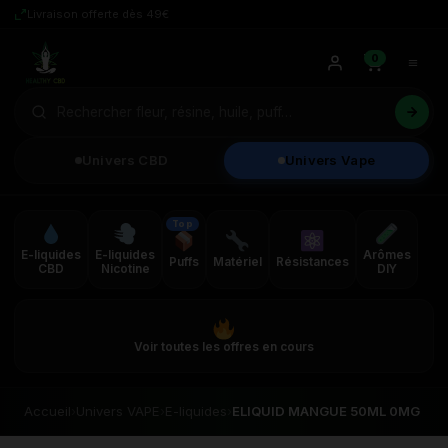
Livraison offerte dès 49€
0
Univers CBD
Univers Vape
Top
E-liquides
E-liquides
Arômes
Puffs
Matériel
Résistances
CBD
Nicotine
DIY
Voir toutes les offres en cours
Accueil
›
Univers VAPE
›
E-liquides
›
ELIQUID MANGUE 50ML 0MG