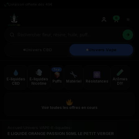
Livraison offerte dès 49€
0
Univers CBD
Univers Vape
Top
E-liquides
E-liquides
Arômes
Puffs
Matériel
Résistances
CBD
Nicotine
DIY
Voir toutes les offres en cours
Accueil
›
Univers VAPE
›
E-liquides
›
E LIQUIDE ORANGE PASSION 50ML LE PETIT VERGER