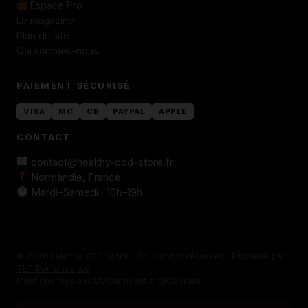
Espace Pro
Le magazine
Plan du site
Qui sommes-nous
PAIEMENT SÉCURISÉ
VISA
MC
CB
PAYPAL
APPLE
CONTACT
contact@healthy-cbd-store.fr
Normandie, France
Mardi–Samedi · 10h–19h
© 2026 Healthy CBD Store · Tous droits réservés · Propulsé par
TLT Performance
Mentions légales
CGV
Confidentialité
Cookies