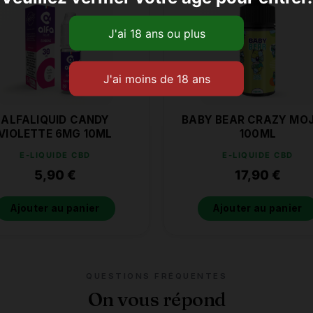
ALFALIQUID CANDY
BABY BEAR CRAZY MO
VIOLETTE 6MG 10ML
100ML
E-LIQUIDE CBD
E-LIQUIDE CBD
5,90
€
17,90
€
Ajouter au panier
Ajouter au panier
QUESTIONS FRÉQUENTES
On vous répond