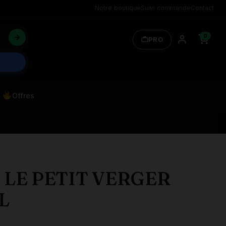
Notre boutique
Suivi commande
Contact
0
PRO
Offres
 LE PETIT VERGER
L