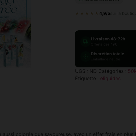
★★★★★
4,9/5
sur la boutiq
Livraison 48-72h
Offerte dès 49€
Discrétion totale
Emballage neutre
UGS :
ND
Catégories :
50
Étiquette :
eliquides
 aussi colorée que savoureuse, avec un effet frais en plus !