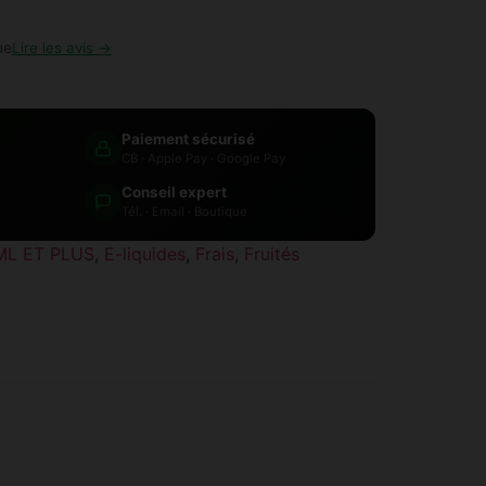
ue
Lire les avis →
Paiement sécurisé
CB · Apple Pay · Google Pay
Conseil expert
Tél. · Email · Boutique
ML ET PLUS
,
E-liquides
,
Frais
,
Fruités