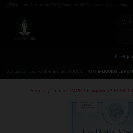
Livraison offerte dès 49€
Paiement 100% sécurisé
Notre magas
E-liqu
Accueil
›
Univers VAPE
›
E-liquides
›
50ML ET PLUS
›
E-LIQUIDE LE PET
Accueil
/
Univers VAPE
/
E-liquides
/
50ML E