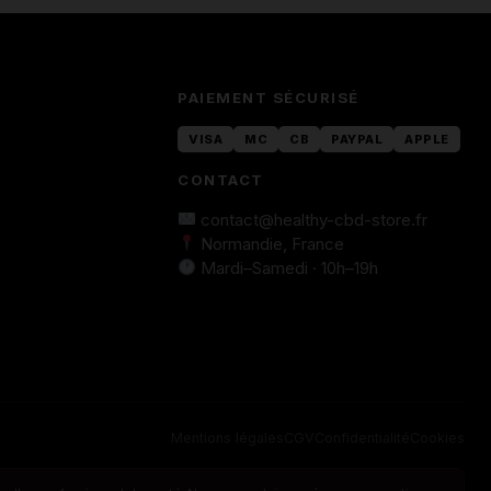
PAIEMENT SÉCURISÉ
VISA
MC
CB
PAYPAL
APPLE
CONTACT
contact@healthy-cbd-store.fr
Normandie, France
Mardi–Samedi · 10h–19h
Mentions légales
CGV
Confidentialité
Cookies