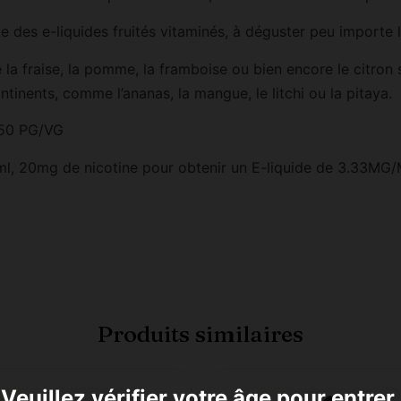
le des e-liquides fruités vitaminés, à déguster peu importe l
 la fraise, la pomme, la framboise ou bien encore le citro
ntinents, comme l’ananas, la mangue, le litchi ou la pitaya.
/50 PG/VG
ml, 20mg de nicotine pour obtenir un E-liquide de 3.33MG/
Produits similaires
Veuillez vérifier votre âge pour entrer.