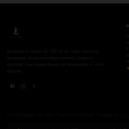
U
U
F
Boutique premium de CBD et de vape. Sourcing
R
européen, analyses indépendantes, livraison
H
discrète. Une équipe basée en Normandie à votre
écoute.
© 2026 Healthy CBD Store · Tous droits réservés · Propulsé par
TLT 