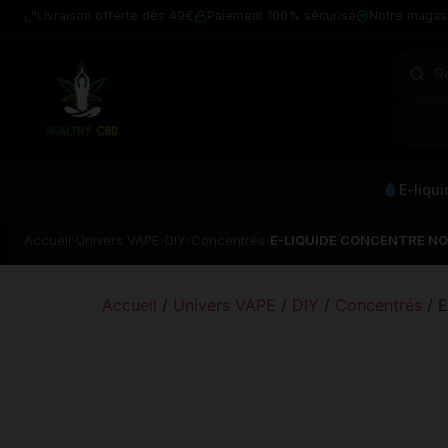
Livraison offerte dès 49€
Paiement 100% sécurisé
Notre magas
E-liqu
Accueil
›
Univers VAPE
›
DIY
›
Concentrés
›
E-LIQUIDE CONCENTRE NO
Accueil
/
Univers VAPE
/
DIY
/
Concentrés
/ 