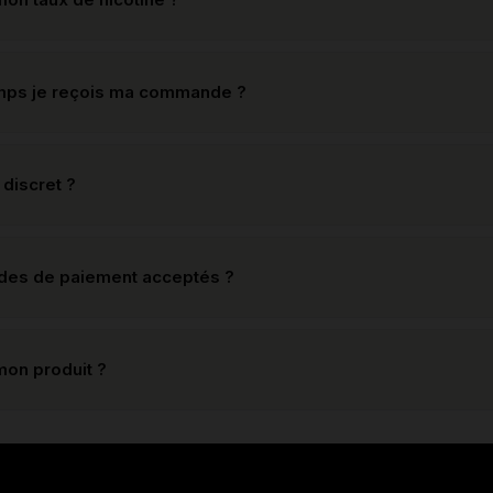
mps je reçois ma commande ?
 discret ?
odes de paiement acceptés ?
mon produit ?