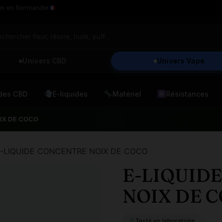
in en Normandie
Univers CBD
Univers Vape
ides CBD
E-liquides
Matériel
Résistances
IX DE COCO
E-LIQUIDE CONCENTRE NOIX DE COCO
E-LIQUID
NOIX DE 
Testé en laboratoire