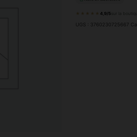
★★★★★
4,9/5
sur la boutiq
UGS :
3760230725667
Ca