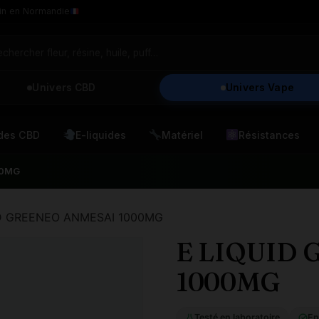
in en Normandie
Univers CBD
Univers Vape
ides CBD
E-liquides
Matériel
Résistances
00MG
ID GREENEO ANMESAI 1000MG
E LIQUID
1000MG
Testé en laboratoire
En