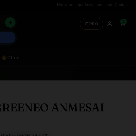
Notre boutique
Suivi commande
Contact
0
PRO
Offres
 GREENEO ANMESAI
 stock · Expédition 48-72h