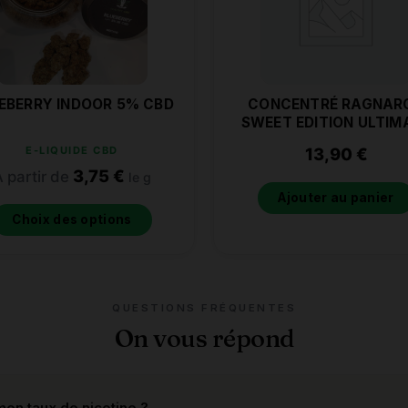
EBERRY INDOOR 5% CBD
CONCENTRÉ RAGNAR
SWEET EDITION ULTIM
A&L 30ML
E-LIQUIDE CBD
13,90
€
3,75
€
 partir de
le g
Ajouter au panier
Choix des options
QUESTIONS FRÉQUENTES
On vous répond
on taux de nicotine ?