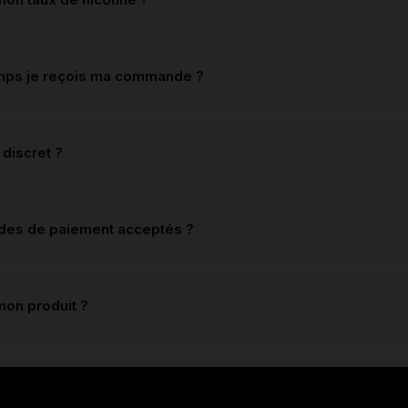
mps je reçois ma commande ?
 discret ?
odes de paiement acceptés ?
mon produit ?