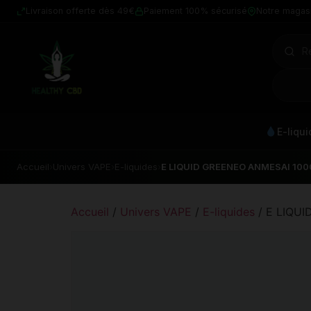
Livraison offerte dès 49€
Paiement 100% sécurisé
Notre magas
E-liqu
Accueil
›
Univers VAPE
›
E-liquides
›
E LIQUID GREENEO ANMESAI 10
Accueil
/
Univers VAPE
/
E-liquides
/ E LIQU