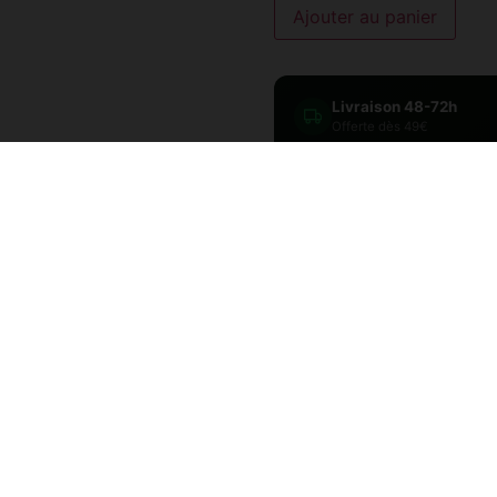
Ajouter au panier
Livraison 48-72h
Offerte dès 49€
Discrétion totale
Emballage neutre
UGS :
2430000003684
Ca
CBD
Qu’est-ce que le CRITICAL INDOOR ?