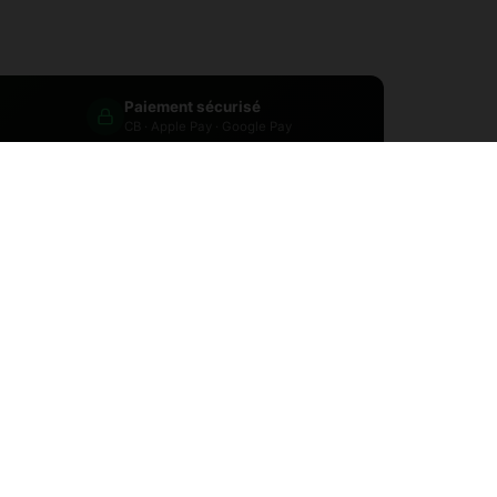
Paiement sécurisé
CB · Apple Pay · Google Pay
Conseil expert
Tél. · Email · Boutique
tégories :
Indoor
,
Fleurs de CBD
,
Univers