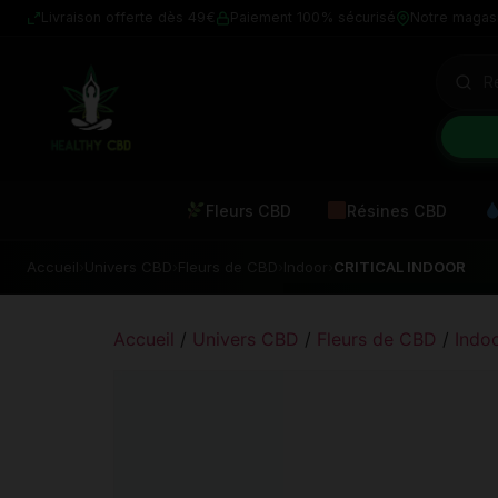
Livraison offerte dès 49€
Paiement 100% sécurisé
Notre magas
Fleurs CBD
Résines CBD
Accueil
›
Univers CBD
›
Fleurs de CBD
›
Indoor
›
CRITICAL INDOOR
Accueil
/
Univers CBD
/
Fleurs de CBD
/
Indo