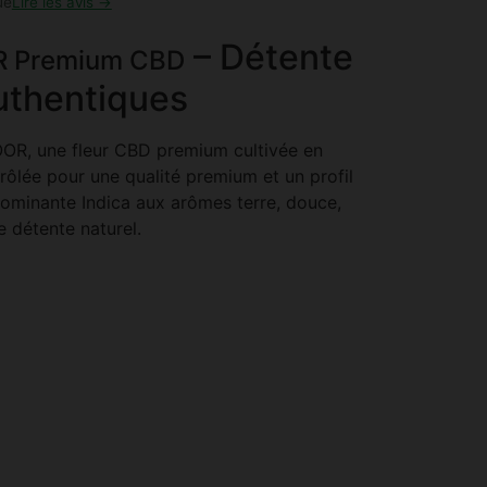
ue
Lire les avis →
– Détente
R Premium CBD
uthentiques
R, une fleur CBD premium cultivée en
trôlée pour une qualité premium et un profil
dominante Indica aux arômes terre, douce,
 détente naturel.