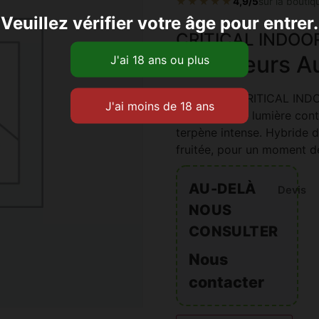
★★★★★
4,9/5
sur la boutiq
Veuillez vérifier votre âge pour entrer.
CRITICAL INDOO
et Saveurs A
Découvrez CRITICAL INDOO
intérieur sous lumière con
terpène intense. Hybride 
fruitée, pour un moment de
AU-DELÀ
Devis
NOUS
CONSULTER
Nous
contacter