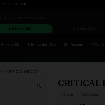
in en Normandie
Univers CBD
Univers Vape
Huiles CBD
E-liquides CBD
Infusions
Comes
or
/ CRITICAL INDOOR
CRITICAL
Indoor
100% Légal