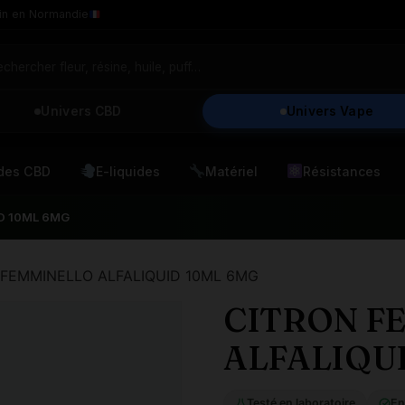
in en Normandie
Univers CBD
Univers Vape
ides CBD
E-liquides
Matériel
Résistances
D 10ML 6MG
 FEMMINELLO ALFALIQUID 10ML 6MG
CITRON F
ALFALIQU
Testé en laboratoire
En