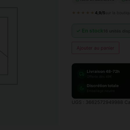
★★★★★
4,9/5
sur la boutiq
✓ En stock
16 unités dis
Ajouter au panier
Livraison 48-72h
Offerte dès 49€
Discrétion totale
Emballage neutre
UGS :
3662572949988
Ca