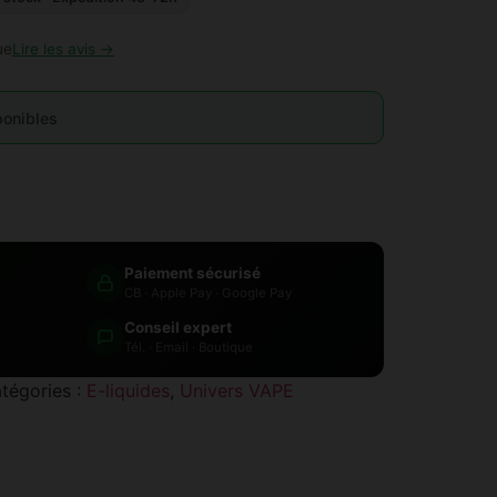
ue
Lire les avis →
ponibles
Paiement sécurisé
CB · Apple Pay · Google Pay
Conseil expert
Tél. · Email · Boutique
tégories :
E-liquides
,
Univers VAPE