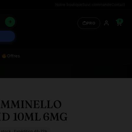
Notre boutique
Suivi commande
Contact
0
PRO
Offres
EMMINELLO
ID 10ML 6MG
 stock · Expédition 48-72h