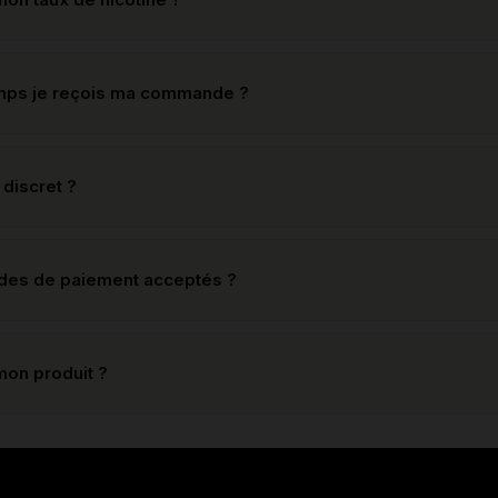
mps je reçois ma commande ?
 discret ?
odes de paiement acceptés ?
mon produit ?