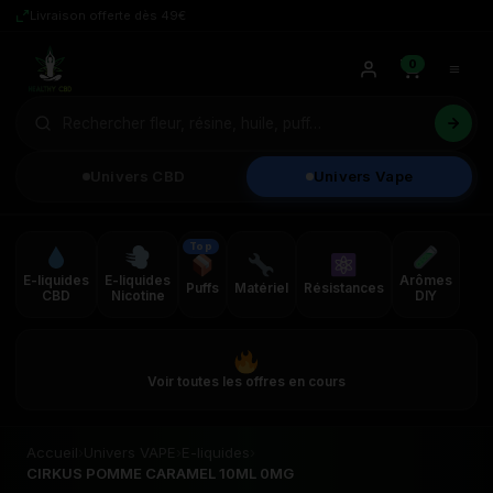
Livraison offerte dès 49€
0
Univers CBD
Univers Vape
Top
E-liquides
E-liquides
Arômes
Puffs
Matériel
Résistances
CBD
Nicotine
DIY
Voir toutes les offres en cours
Accueil
›
Univers VAPE
›
E-liquides
›
CIRKUS POMME CARAMEL 10ML 0MG