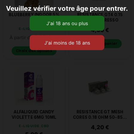
Veuillez vérifier votre âge pour entrer.
BLUEBERRY INDOOR 5%
RESISTANCE GT4 0.15
CBD
OHM VAPORESSO
E-LIQUIDE CBD
4,30
€
3,75
€
À partir de
le g
Ajouter au panier
Choix des options
ALFALIQUID CANDY
RESISTANCE GT MESH
VIOLETTE 6MG 10ML
CORES 0.18 OHM 50-85W
VAPORESSO
E-LIQUIDE CBD
4,20
€