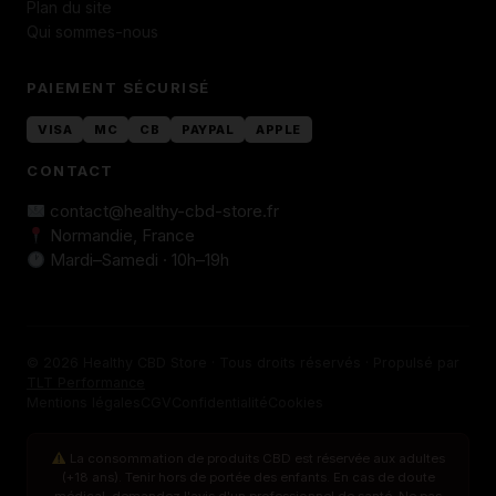
Plan du site
Qui sommes-nous
PAIEMENT SÉCURISÉ
VISA
MC
CB
PAYPAL
APPLE
CONTACT
contact@healthy-cbd-store.fr
Normandie, France
Mardi–Samedi · 10h–19h
© 2026 Healthy CBD Store · Tous droits réservés · Propulsé par
TLT Performance
Mentions légales
CGV
Confidentialité
Cookies
La consommation de produits CBD est réservée aux adultes
(+18 ans). Tenir hors de portée des enfants. En cas de doute