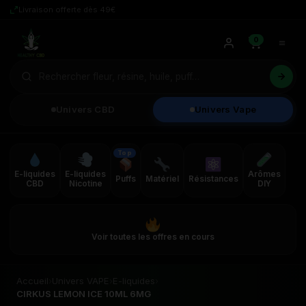
Livraison offerte dès 49€
0
Univers CBD
Univers Vape
Top
E-liquides
E-liquides
Arômes
Puffs
Matériel
Résistances
CBD
Nicotine
DIY
Voir toutes les offres en cours
Accueil
›
Univers VAPE
›
E-liquides
›
CIRKUS LEMON ICE 10ML 6MG