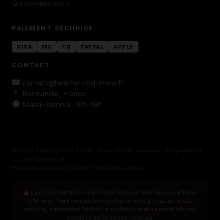
Qui sommes-nous
PAIEMENT SÉCURISÉ
VISA
MC
CB
PAYPAL
APPLE
CONTACT
contact@healthy-cbd-store.fr
Normandie, France
Mardi–Samedi · 10h–19h
© 2026 Healthy CBD Store · Tous droits réservés · Propulsé par
TLT Performance
Mentions légales
CGV
Confidentialité
Cookies
La consommation de produits CBD est réservée aux adultes
(+18 ans). Tenir hors de portée des enfants. En cas de doute
médical, demandez l'avis d'un professionnel de santé. Ne pas
conduire après consommation.