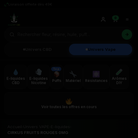
Livraison offerte dès 49€
0
Univers CBD
Univers Vape
Top
E-liquides
E-liquides
Arômes
Puffs
Matériel
Résistances
CBD
Nicotine
DIY
Voir toutes les offres en cours
Accueil
›
Univers VAPE
›
E-liquides
›
CIRKUS FRUITS ROUGES 0MG