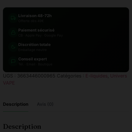
Livraison 48-72h
Offerte dès 49€
Paiement sécurisé
CB · Apple Pay · Google Pay
Discrétion totale
Emballage neutre
Conseil expert
Tél. · Email · Boutique
UGS :
3663446000965
Catégories :
E-liquides
,
Univers
VAPE
Description
Avis (0)
Description