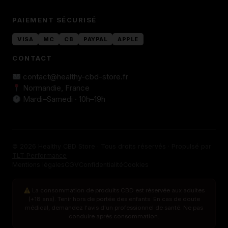
PAIEMENT SÉCURISÉ
VISA
MC
CB
PAYPAL
APPLE
CONTACT
contact@healthy-cbd-store.fr
Normandie, France
Mardi–Samedi · 10h–19h
© 2026 Healthy CBD Store · Tous droits réservés · Propulsé par
TLT Performance
Mentions légales
CGV
Confidentialité
Cookies
La consommation de produits CBD est réservée aux adultes
(+18 ans). Tenir hors de portée des enfants. En cas de doute
médical, demandez l'avis d'un professionnel de santé. Ne pas
conduire après consommation.