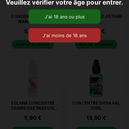
Veuillez vérifier votre âge pour entrer.
CONCENTRE SOLANA
CONCENTRE RED ASTAIRE
WANAKA 10ML
10ML
5,20
€
4,90
€
Ajouter au panier
Ajouter au panier
SOLANA CONCENTRE
CONCENTRE SHIVA A&L
FRAMBOISE PASSION
30ML
10ML
5,90
€
13,90
€