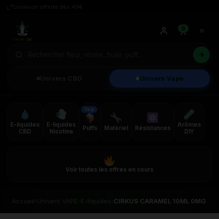
Livraison offerte dès 49€
0
Univers CBD
Univers Vape
Top
E-liquides
E-liquides
Arômes
Puffs
Matériel
Résistances
CBD
Nicotine
DIY
Voir toutes les offres en cours
Accueil
›
Univers VAPE
›
E-liquides
›
CIRKUS CARAMEL 10ML 0MG