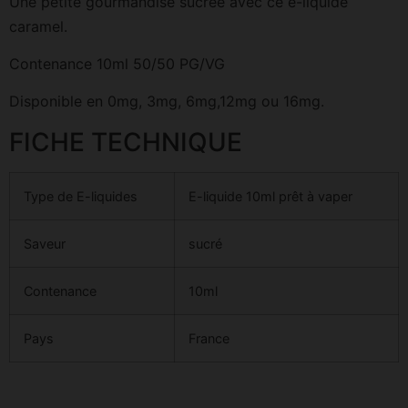
Une petite gourmandise sucrée avec ce e-liquide
caramel.
Contenance 10ml 50/50 PG/VG
Disponible en 0mg, 3mg, 6mg,12mg ou 16mg.
FICHE TECHNIQUE
Type de E-liquides
E-liquide 10ml prêt à vaper
Saveur
sucré
Contenance
10ml
Pays
France