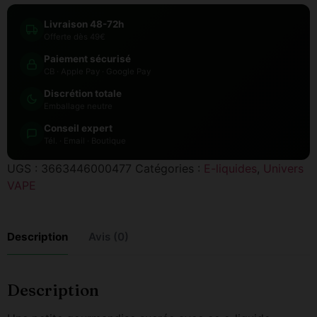
Livraison 48-72h
Offerte dès 49€
Paiement sécurisé
CB · Apple Pay · Google Pay
Discrétion totale
Emballage neutre
Conseil expert
Tél. · Email · Boutique
UGS :
3663446000477
Catégories :
E-liquides
,
Univers
VAPE
Description
Avis (0)
Description