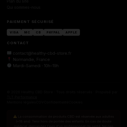
Plan du site
Qui sommes-nous
PAIEMENT SÉCURISÉ
VISA
MC
CB
PAYPAL
APPLE
CONTACT
contact@healthy-cbd-store.fr
Normandie, France
Mardi–Samedi · 10h–19h
© 2026 Healthy CBD Store · Tous droits réservés · Propulsé par
TLT Performance
Mentions légales
CGV
Confidentialité
Cookies
La consommation de produits CBD est réservée aux adultes
(+18 ans). Tenir hors de portée des enfants. En cas de doute
médical, demandez l'avis d'un professionnel de santé. Ne pas