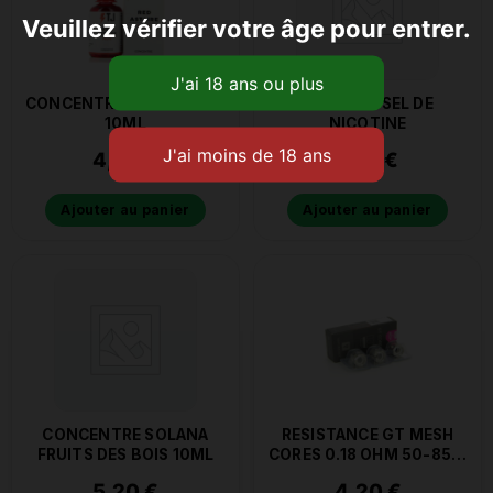
Veuillez vérifier votre âge pour entrer.
CONCENTRE RED ASTAIRE
BOOSTER SEL DE
10ML
NICOTINE
4,90
€
1,50
€
Ajouter au panier
Ajouter au panier
CONCENTRE SOLANA
RESISTANCE GT MESH
FRUITS DES BOIS 10ML
CORES 0.18 OHM 50-85W
VAPORESSO
5,20
€
4,20
€