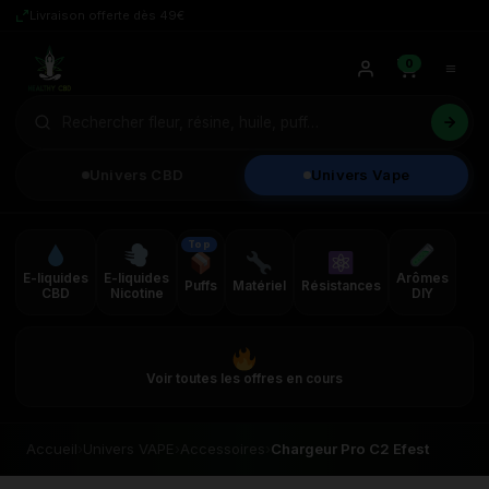
Livraison offerte dès 49€
0
Univers CBD
Univers Vape
Top
E-liquides
E-liquides
Arômes
Puffs
Matériel
Résistances
CBD
Nicotine
DIY
Voir toutes les offres en cours
Accueil
›
Univers VAPE
›
Accessoires
›
Chargeur Pro C2 Efest