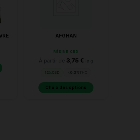
VRE
AFGHAN
RÉSINE CBD
3,75
€
À partir de
le g
12%
CBD
<
0.3%
THC
Choix des options