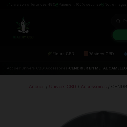
Livraison offerte dès 49€
Paiement 100% sécurisé
Notre magas
Fleurs CBD
Résines CBD
Accueil
›
Univers CBD
›
Accessoires
›
CENDRIER EN METAL CAMELE
Accueil
/
Univers CBD
/
Accessoires
/ CENDR