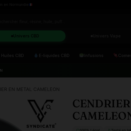
in en Normandie
Univers CBD
Univers Vape
Huiles CBD
E-liquides CBD
Infusions
Comes
ON
IER EN METAL CAMELEON
CENDRIER
CAMELEO
100% Légal
Testé en la