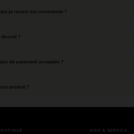
mps je reçois ma commande ?
 discret ?
odes de paiement acceptés ?
mon produit ?
BOUTIQUE
AIDE & SERVICE