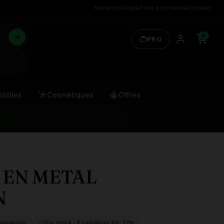
Notre boutique
Suivi commande
Contact
0
PRO
tibles
Cosmétiques
Offres
 EN METAL
N
boratoire
En stock · Expédition 48-72h