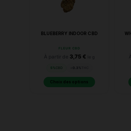
BLUEBERRY INDOOR CBD
WH
FLEUR CBD
3,75
€
À partir de
À
le g
5%
CBD
<
0.3%
THC
Choix des options