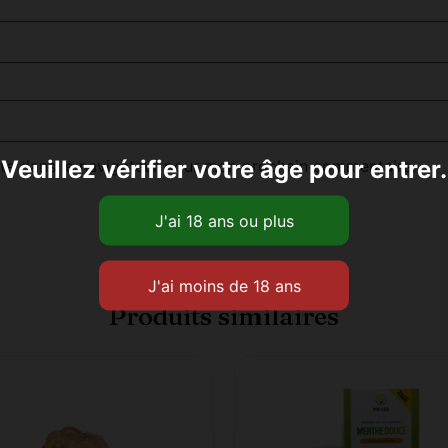
Veuillez vérifier votre âge pour entrer.
te dans le navigateur pour mon prochain commentaire.
Produits similaires