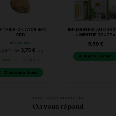
ITE ICE-O-LATOR 46%
INFUSION BIO AU CHAN
CBD
« MENTHE DOUCE »
RÉSINE CBD
9,90
€
3,75
€
 partir de
le g
Ajouter au panier
46%
CBD
<
0.3%
THC
Choix des options
QUESTIONS FRÉQUENTES
On vous répond