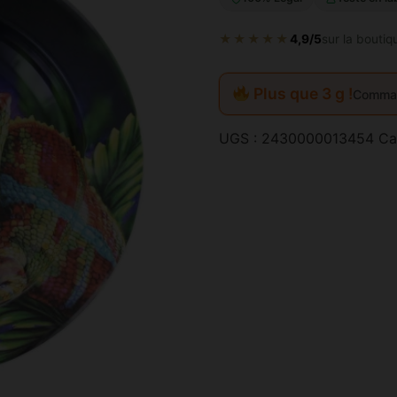
★★★★★
4,9/5
sur la boutiq
Plus que 3 g !
Comman
UGS :
2430000013454
Ca