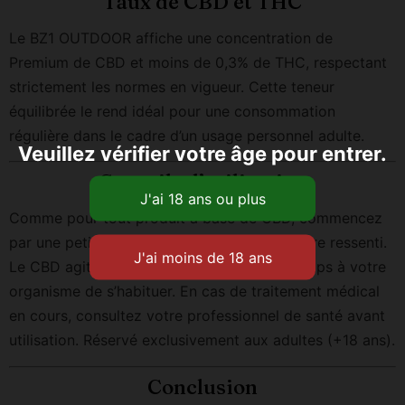
Taux de CBD et THC
Le BZ1 OUTDOOR affiche une concentration de
Premium de CBD et moins de 0,3% de THC, respectant
strictement les normes en vigueur. Cette teneur
équilibrée le rend idéal pour une consommation
régulière dans le cadre d’un usage personnel adulte.
Veuillez vérifier votre âge pour entrer.
Conseils d’utilisation
Comme pour tout produit à base de CBD, commencez
par une petite quantité et adaptez selon votre ressenti.
Le CBD agit progressivement : laissez le temps à votre
organisme de s’habituer. En cas de traitement médical
en cours, consultez votre professionnel de santé avant
utilisation. Réservé exclusivement aux adultes (+18 ans).
Conclusion