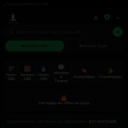
Livraison offerte dès 49€
0
Univers CBD
Univers Vape
Infusions
Fleurs
Résines
Huiles
&
Comestibles
Cosmétiques
CBD
CBD
CBD
Tisanes
Voir toutes les offres en cours
Accueil
›
Univers CBD
›
Fleurs de CBD
›
Outdoor
›
BZ1 OUTDOOR