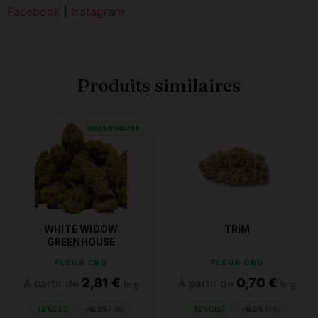
Facebook
|
Instagram
Produits similaires
GREENHOUSE
WHITE WIDOW
TRIM
GREENHOUSE
FLEUR CBD
FLEUR CBD
2,81
€
0,70
€
À partir de
À partir de
le g
le g
12%
CBD
<
0.3%
THC
12%
CBD
<
0.3%
THC