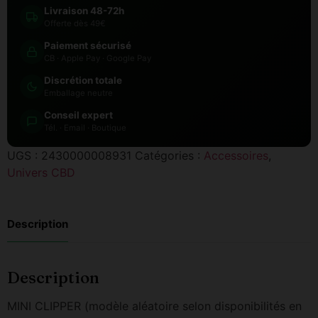
Livraison 48-72h
Offerte dès 49€
Paiement sécurisé
CB · Apple Pay · Google Pay
Discrétion totale
Emballage neutre
Conseil expert
Tél. · Email · Boutique
UGS :
2430000008931
Catégories :
Accessoires
,
Univers CBD
Description
Description
MINI CLIPPER (modèle aléatoire selon disponibilités en