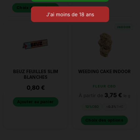
Choix des options
INDOOR
BEUZ FEUILLES SLIM
WEEDING CAKE INDOOR
BLANCHES
0,80
€
FLEUR CBD
3,75
€
À partir de
le g
Ajouter au panier
12%
CBD
<
0.3%
THC
Choix des options