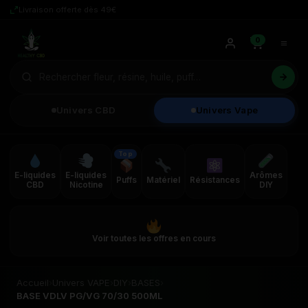
Livraison offerte dès 49€
0
Univers CBD
Univers Vape
Top
E-liquides
E-liquides
Arômes
Puffs
Matériel
Résistances
CBD
Nicotine
DIY
Voir toutes les offres en cours
Accueil
›
Univers VAPE
›
DIY
›
BASES
›
BASE VDLV PG/VG 70/30 500ML