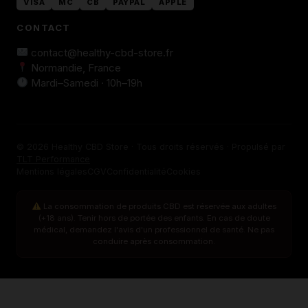
VISA
MC
CB
PAYPAL
APPLE
CONTACT
contact@healthy-cbd-store.fr
Normandie, France
Mardi–Samedi · 10h–19h
© 2026 Healthy CBD Store · Tous droits réservés · Propulsé par
TLT Performance
Mentions légales
CGV
Confidentialité
Cookies
La consommation de produits CBD est réservée aux adultes
(+18 ans). Tenir hors de portée des enfants. En cas de doute
médical, demandez l'avis d'un professionnel de santé. Ne pas
conduire après consommation.