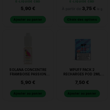
E-LIQUIDE CBD
E-LIQUIDE CBD
5,90
€
3,75
€
À partir de
le g
Ajouter au panier
Choix des options
SOLANA CONCENTRE
WPUFF PACK 2
FRAMBOISE PASSION
RECHARGES POD 2ML
10ML
0.9% DE NICOTINE
5,90
€
7,50
€
MENTHE FRAICHE
Ajouter au panier
Ajouter au panier