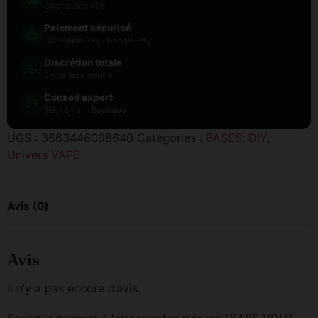
Offerte dès 49€
Paiement sécurisé
CB · Apple Pay · Google Pay
Discrétion totale
Emballage neutre
Conseil expert
Tél. · Email · Boutique
UGS :
3663446008640
Catégories :
BASES
,
DIY
,
Univers VAPE
Avis (0)
Avis
Il n’y a pas encore d’avis.
Soyez le premier à laisser votre avis sur “BASE VDLV