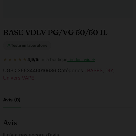
BASE VDLV PG/VG 50/50 1L
Testé en laboratoire
★★★★★
4,9/5
sur la boutique
Lire les avis →
UGS :
3663446010636
Catégories :
BASES
,
DIY
,
Univers VAPE
Avis (0)
Avis
Il n’y a pas encore d’avis.