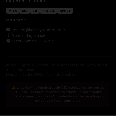
PAIEMENT SÉCURISÉ
VISA
MC
CB
PAYPAL
APPLE
CONTACT
contact@healthy-cbd-store.fr
Normandie, France
Mardi–Samedi · 10h–19h
© 2026 Healthy CBD Store · Tous droits réservés · Propulsé par
TLT Performance
Mentions légales
CGV
Confidentialité
Cookies
La consommation de produits CBD est réservée aux adultes
(+18 ans). Tenir hors de portée des enfants. En cas de doute
médical, demandez l'avis d'un professionnel de santé. Ne pas
conduire après consommation.