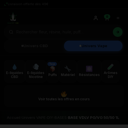
Livraison offerte dès 49€
0
Univers CBD
Univers Vape
Top
E-liquides
E-liquides
Arômes
Puffs
Matériel
Résistances
CBD
Nicotine
DIY
Voir toutes les offres en cours
Accueil
›
Univers VAPE
›
DIY
›
BASES
›
BASE VDLV PG/VG 50/50 1L