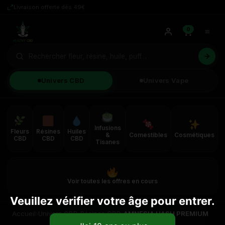
Livraison offerte dès 49€
0
Univers CBD
Univers Vape
Infusions
Fleurs
Résines
Huiles
&
Comestibles
Cosmétiques
CBD
CBD
CBD
Tisanes
Voir toutes les offres en cours
Veuillez vérifier votre âge pour entrer.
Accueil
›
Univers CBD
›
Résines CBD
›
AMNESIA HASH PREMIUM