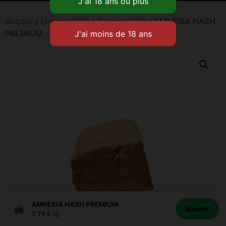
Accueil
/
Univers CBD
/
Résines CBD
/ AMNESIA HASH
PREMIUM
AMNESIA HASH PREMIUM
Ajouter
3,75
€
/g