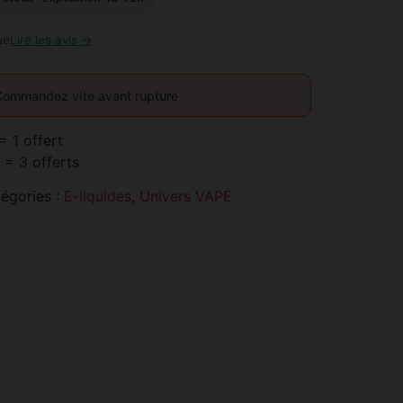
ue
Lire les avis →
Commandez vite avant rupture
= 1 offert
 = 3 offerts
égories :
E-liquides
,
Univers VAPE