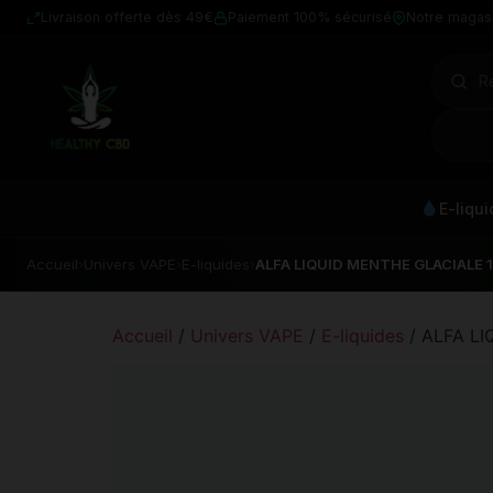
Livraison offerte dès 49€
Paiement 100% sécurisé
Notre magas
E-liqu
Accueil
›
Univers VAPE
›
E-liquides
›
ALFA LIQUID MENTHE GLACIALE 
Accueil
/
Univers VAPE
/
E-liquides
/ ALFA L