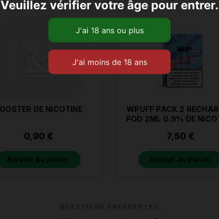
Veuillez vérifier votre âge pour entrer.
OOSTER DE NICOTINE
WPUFF PACK 2 RECHA
POD 2ML 0.9% DE NICO
MENTHE FRAICHE
0,90
€
7,50
€
Ajouter au panier
Ajouter au panier
QUESTIONS FRÉQUENTES