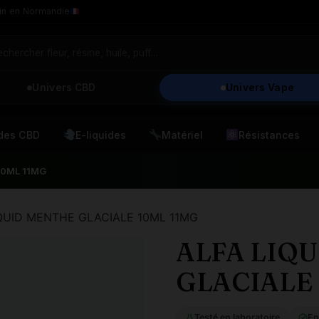
in en Normandie
Univers CBD
Univers Vape
ides CBD
E-liquides
Matériel
Résistances
10ML 11MG
IQUID MENTHE GLACIALE 10ML 11MG
ALFA LIQ
GLACIALE 
Testé en laboratoire
En