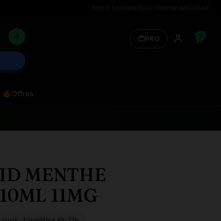
Notre boutique
Suivi commande
Contact
0
PRO
Offres
UID MENTHE
10ML 11MG
 stock · Expédition 48-72h